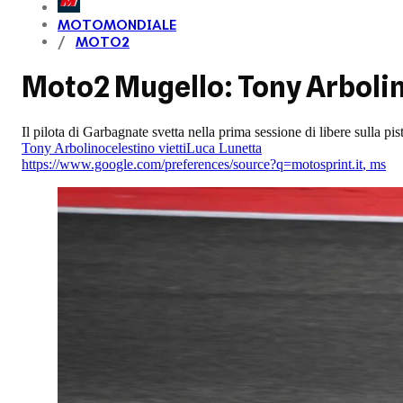
MOTOMONDIALE
MOTO2
Moto2 Mugello: Tony Arbolino
Il pilota di Garbagnate svetta nella prima sessione di libere sulla p
Tony Arbolino
celestino vietti
Luca Lunetta
https://www.google.com/preferences/source?q=motosprint.it
,
ms