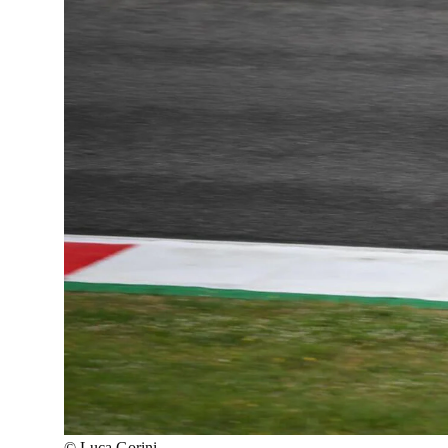
©
Luca Gorini