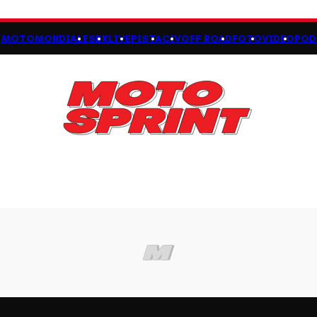
MOTOMONDIALE
SBK
LIVE
PISTA
CIV
OFF ROAD
FOTO
VIDEO
POD