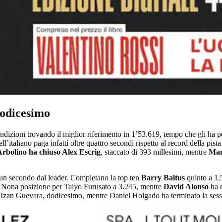
dodicesimo
 condizioni trovando il miglior riferimento in 1’53.619, tempo che gli 
dell’italiano paga infatti oltre quattro secondi rispetto al record della 
 Arbolino ha chiuso Alex Escrig
, staccato di 393 millesimi, mentre
Manu
 un secondo dal leader. Completano la top ten
Barry Baltus
quinto a 1.
. Nona posizione per Taiyo Furusato a 3.245, mentre
David Alonso
ha c
 Izan Guevara, dodicesimo, mentre Daniel Holgado ha terminato la sess