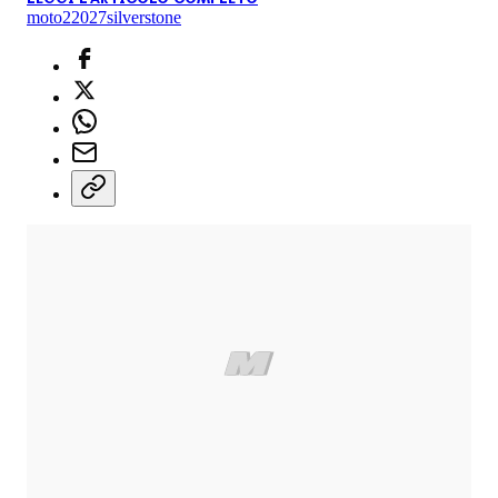
moto2
2027
silverstone