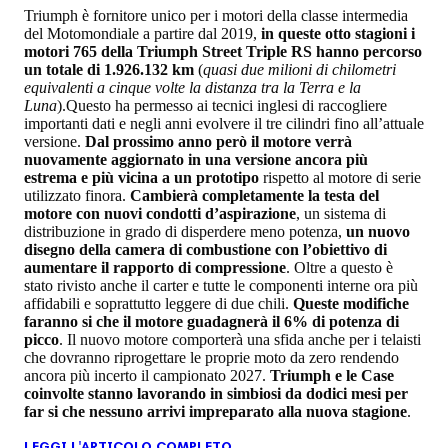
Triumph è fornitore unico per i motori della classe intermedia
del Motomondiale a partire dal 2019,
in queste otto stagioni i
motori 765 della Triumph Street Triple RS hanno percorso
un totale di 1.926.132 km
(
quasi due milioni di chilometri
equivalenti a cinque volte la distanza tra la Terra e la
Luna
).Questo ha permesso ai tecnici inglesi di raccogliere
importanti dati e negli anni evolvere il tre cilindri fino all’attuale
versione.
Dal prossimo anno però il motore verrà
nuovamente aggiornato in una versione ancora più
estrema e più vicina a un prototipo
rispetto al motore di serie
utilizzato finora.
Cambierà completamente la testa del
motore con nuovi condotti d’aspirazione
, un sistema di
distribuzione in grado di disperdere meno potenza,
un nuovo
disegno della camera di combustione con l’obiettivo di
aumentare il rapporto di compressione
. Oltre a questo è
stato rivisto anche il carter e tutte le componenti interne ora più
affidabili e soprattutto leggere di due chili.
Queste modifiche
faranno si che il motore guadagnerà il 6% di potenza di
picco
. Il nuovo motore comporterà una sfida anche per i telaisti
che dovranno riprogettare le proprie moto da zero rendendo
ancora più incerto il campionato 2027.
Triumph e le Case
coinvolte stanno lavorando in simbiosi da dodici mesi per
far si che nessuno arrivi impreparato alla nuova stagione
.
LEGGI L'ARTICOLO COMPLETO