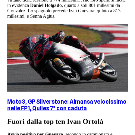
in evidenza
Daniel Holgado
, quarto a soli 801 millesimi da
Gonzalez. Lo spagnolo precede Izan Guevara, quinto a 813
millesimi, e Senna Agius.
Moto3, GP Silverstone: Almansa velocissimo
nelle FP1, Quiles 7° con caduta
Fuori dalla top ten Ivan Ortolà
Avvio positivo per Guevara
, secondo in campionato e