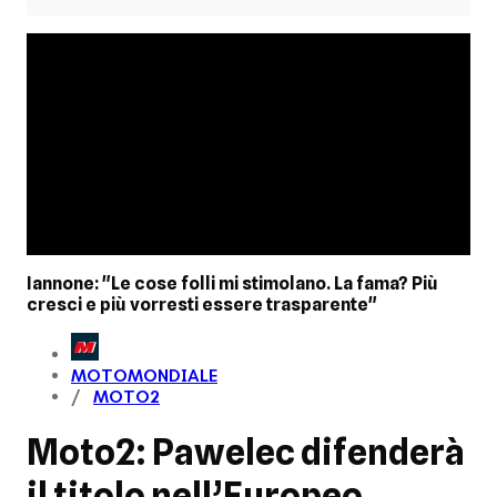
Iannone: "Le cose folli mi stimolano. La fama? Più
cresci e più vorresti essere trasparente"
MOTOMONDIALE
MOTO2
Moto2: Pawelec difenderà
il titolo nell’Europeo,