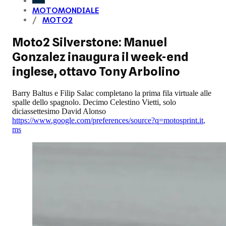
MOTOMONDIALE
MOTO2
Moto2 Silverstone: Manuel
Gonzalez inaugura il week-end
inglese, ottavo Tony Arbolino
Barry Baltus e Filip Salac completano la prima fila virtuale alle
spalle dello spagnolo. Decimo Celestino Vietti, solo
diciassettesimo David Alonso
https://www.google.com/preferences/source?q=motosprint.it
,
ms