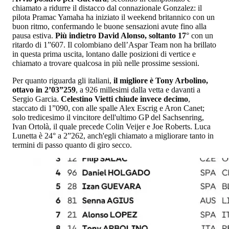
chiamato a ridurre il distacco dal connazionale Gonzalez: il
pilota Pramac Yamaha ha iniziato il weekend britannico con un
buon ritmo, confermando le buone sensazioni avute fino alla
pausa estiva.
Più indietro David Alonso, soltanto 17
° con un
ritardo di 1”607. Il colombiano dell’Aspar Team non ha brillato
in questa prima uscita, lontano dalle posizioni di vertice e
chiamato a trovare qualcosa in più nelle prossime sessioni.
Per quanto riguarda gli italiani,
il migliore è Tony Arbolino,
ottavo in 2’03”259
, a 926 millesimi dalla vetta e davanti a
Sergio Garcia.
Celestino Vietti chiude invece decimo
,
staccato di 1”090, con alle spalle Alex Escrig e Aron Canet;
solo tredicesimo il vincitore dell'ultimo GP del Sachsenring,
Ivan Ortolà, il quale precede Colin Veijer e Joe Roberts. Luca
Lunetta è 24° a 2”262, anch'egli chiamato a migliorare tanto in
termini di passo quanto di giro secco.