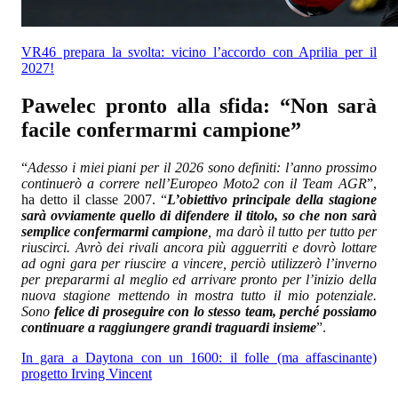
VR46 prepara la svolta: vicino l’accordo con Aprilia per il
2027!
Pawelec pronto alla sfida: “Non sarà
facile confermarmi campione”
“
Adesso i miei piani per il 2026 sono definiti: l’anno prossimo
continuerò a correre nell’Europeo Moto2 con il Team AGR
”,
ha detto il classe 2007. “
L’obiettivo principale della stagione
sarà ovviamente quello di difendere il titolo, so che non sarà
semplice confermarmi campione
, ma darò il tutto per tutto per
riuscirci. Avrò dei rivali ancora più agguerriti e dovrò lottare
ad ogni gara per riuscire a vincere, perciò utilizzerò l’inverno
per prepararmi al meglio ed arrivare pronto per l’inizio della
nuova stagione mettendo in mostra tutto il mio potenziale.
Sono
felice di proseguire con lo stesso team, perché possiamo
continuare a raggiungere grandi traguardi insieme
”.
In gara a Daytona con un 1600: il folle (ma affascinante)
progetto Irving Vincent