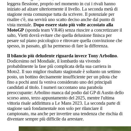
leggera flessione, proprio nel momento in cui i rivali hanno
iniziato ad alzare ulteriormente il livello. La seconda metà di
stagione resta comunque tutta da scrivere. Il potenziale per
risalire c'è, ma servirà uno scatto deciso anche dal punto di
vista mentale.
Dopo essere stato più volte accostato alla
MotoGP
(sponda team VR46) senza riuscire a concretizzare il
salto, Vietti dovrà evitare che quella delusione finisca per
pesare sul piano psicologico e ritrovare quella convinzione che
spesso, in passato, gli ha permesso di fare la differenza.
Il bilancio più deludente riguarda invece Tony Arbolino
.
Dodicesimo nel Mondiale, il lombardo sta vivendo
probabilmente la fase più complicata della sua carriera in
Moto2. Il suo miglior risultato stagionale è soltanto un settimo
posto, un bottino decisamente insufficiente per un pilota che
fino a pochi anni fa veniva considerato uno dei principali
candidati al titolo. I numeri raccontano una parabola
preoccupante: Arbolino manca dal podio dal GP di Austin dello
scorso anno, terzo appuntamento del 2025, mentre l'ultima
vittoria risale addirittura a Le Mans 2023. La seconda parte di
stagione sarà fondamentale non solo per rilanciare il
campionato, ma anche per invertire una tendenza che rischia di
diventare sempre più difficile da arrestare.