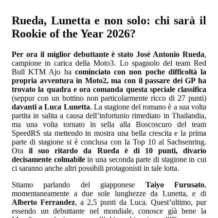
Rueda, Lunetta e non solo: chi sarà il
Rookie of the Year 2026?
Per ora il miglior debuttante è stato José Antonio Rueda
,
campione in carica della Moto3. Lo spagnolo del team Red
Bull KTM Ajo ha
cominciato con non poche difficoltà la
propria avventura in Moto2, ma con il passare dei GP ha
trovato la quadra e ora comanda questa speciale classifica
(seppur con un bottino non particolarmente ricco di 27 punti)
davanti a Luca Lunetta
. La stagione del romano è a sua volta
partita in salita a causa dell’infortunio rimediato in Thailandia,
ma una volta tornato in sella alla Boscoscuro del team
SpeedRS sta mettendo in mostra una bella crescita e la prima
parte di stagione si è conclusa con la Top 10 al Sachsenring.
Ora
il suo ritardo da Rueda è di 10 punti, divario
decisamente colmabile
in una seconda parte di stagione in cui
ci saranno anche altri possibili protagonisti in tale lotta.
Stiamo parlando del giapponese
Taiyo Furusato
,
momentaneamente a due sole lunghezze da Lunetta, e di
Alberto Ferrandez
, a 2,5 punti da Luca. Quest’ultimo, pur
essendo un debuttante nel mondiale, conosce già bene la