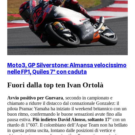
Moto3, GP Silverstone: Almansa velocissimo
nelle FP1, Quiles 7° con caduta
Fuori dalla top ten Ivan Ortolà
Avvio positivo per Guevara
, secondo in campionato e
chiamato a ridurre il distacco dal connazionale Gonzalez: il
pilota Pramac Yamaha ha iniziato il weekend britannico con un
buon ritmo, confermando le buone sensazioni avute fino alla
pausa estiva.
Più indietro David Alonso, soltanto 17
° con un
ritardo di 1”607. Il colombiano dell’Aspar Team non ha brillato
in questa prima uscita, lontano dalle posizioni di vertice e