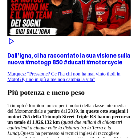
Dall’Igna, ci ha raccontato la sua visione sulla
nuova #motogp 850 #ducati #motorcycle
Marquez: “Pressione? Ce l'ha chi non ha mai vinto titoli in
MotoGP, uno in più a me non cambia la vita”
Più potenza e meno peso
Triumph è fornitore unico per i motori della classe intermedia
del Motomondiale a partire dal 2019,
in queste otto stagioni i
motori 765 della Triumph Street Triple RS hanno percorso
un totale di 1.926.132 km
(
quasi due milioni di chilometri
equivalenti a cinque volte la distanza tra la Terra e la
Luna
).Questo ha permesso ai tecnici inglesi di raccogliere