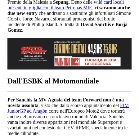
Premio della Malesia a
Sepang
. Detto delle
wild card locali
presenti in griglia con il team Petronas MIE
,
ci saranno anche
due new entry
che andranno a sostituire gli infortunati Simone
Corsi e Jorge Navarro, sfortunati protagonisti del brutto
incidente di Phillip Island. Si tratta di
David Sanchis
e
Borja
Gomez
.
Dall'ESBK al Motomondiale
Per Sanchis la MV Agusta del team Forward non è una
novità assoluta
, visto che dallo scorso appuntamento del
FIM
JuniorGP ad Aragòn
corre nell'Europeo Moto2 dove tornerà
anche nel prossimo e conclusivo round di Valencia. Sanchis
vanta inoltre diverse apparizioni nel mondiale Supersport e
svariati anni nel contesto del CEV RFME, specialmente tra le
medie cilindrate.