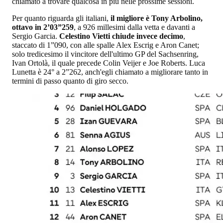
chiamato a trovare qualcosa in più nelle prossime sessioni.
Per quanto riguarda gli italiani,
il migliore è Tony Arbolino,
ottavo in 2’03”259
, a 926 millesimi dalla vetta e davanti a
Sergio Garcia.
Celestino Vietti chiude invece decimo
,
staccato di 1”090, con alle spalle Alex Escrig e Aron Canet;
solo tredicesimo il vincitore dell'ultimo GP del Sachsenring,
Ivan Ortolà, il quale precede Colin Veijer e Joe Roberts. Luca
Lunetta è 24° a 2”262, anch'egli chiamato a migliorare tanto in
termini di passo quanto di giro secco.