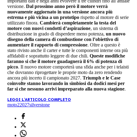
importanti dati e negli anni evolvere il tre cilindri fino all’attuale
versione.
Dal prossimo anno però il motore verrà
nuovamente aggiornato in una versione ancora più
estrema e più vicina a un prototipo
rispetto al motore di serie
utilizzato finora.
Cambierà completamente la testa del
motore con nuovi condotti d’aspirazione
, un sistema di
distribuzione in grado di disperdere meno potenza,
un nuovo
disegno della camera di combustione con l’obiettivo di
aumentare il rapporto di compressione
. Oltre a questo è
stato rivisto anche il carter e tutte le componenti interne ora più
affidabili e soprattutto leggere di due chili.
Queste modifiche
faranno si che il motore guadagnerà il 6% di potenza di
picco
. Il nuovo motore comporterà una sfida anche per i telaisti
che dovranno riprogettare le proprie moto da zero rendendo
ancora più incerto il campionato 2027.
Triumph e le Case
coinvolte stanno lavorando in simbiosi da dodici mesi per
far si che nessuno arrivi impreparato alla nuova stagione
.
LEGGI L'ARTICOLO COMPLETO
moto2
2027
silverstone