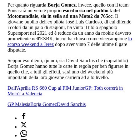
Per quanto riguarda
Borja Gomez
, invece, quello con il team
Pons sarà un vero e proprio
esordio sia nel paddock del
Motomondiale, sia in sella ad una Moto2 da 765cc
. Il
giovane pupillo dell'ex pilota Josè Luis Cardoso, di cui difende
i colori da un paio di stagioni, ha vinto il titolo spagnolo
Supersport nel 2021 ed è reduce da un anno da rookie davvero
promettente nell'ESBK, in cui ha chiuso come vicecampione
lo
scorso weekend a Jerez
dopo aver vinto 7 delle ultime 8 gare
disputate.
Seppur esordienti, quindi, sia David Sanchis che (soprattutto)
Borja Gomez hanno tutte le carte in regola per ben figurare in
quello che, a tutti gli effetti, sarà uno dei weekend più
importanti della loro giovane carriera ad alto livello.
Dall'Aprilia RS 660 Cup al FIM JuniorGP: Toth correrà in
Moto2 a Valencia
GP Malesia
Borja Gomez
David Sanchis