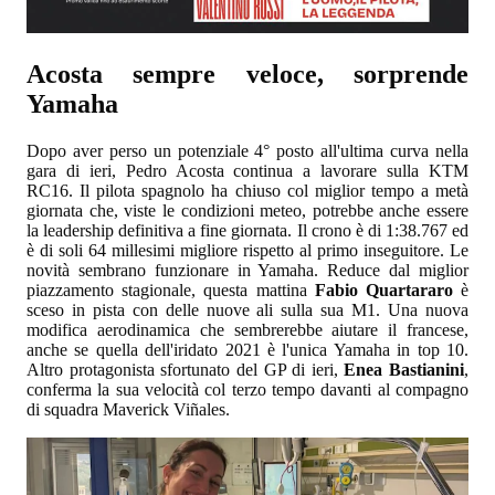
Acosta sempre veloce, sorprende
Yamaha
Dopo aver perso un potenziale 4° posto all'ultima curva nella
gara di ieri, Pedro Acosta continua a lavorare sulla KTM
RC16. Il pilota spagnolo ha chiuso col miglior tempo a metà
giornata che, viste le condizioni meteo, potrebbe anche essere
la leadership definitiva a fine giornata. Il crono è di 1:38.767 ed
è di soli 64 millesimi migliore rispetto al primo inseguitore. Le
novità sembrano funzionare in Yamaha. Reduce dal miglior
piazzamento stagionale, questa mattina
Fabio Quartararo
è
sceso in pista con delle nuove ali sulla sua M1. Una nuova
modifica aerodinamica che sembrerebbe aiutare il francese,
anche se quella dell'iridato 2021 è l'unica Yamaha in top 10.
Altro protagonista sfortunato del GP di ieri,
Enea Bastianini
,
conferma la sua velocità col terzo tempo davanti al compagno
di squadra Maverick Viñales.