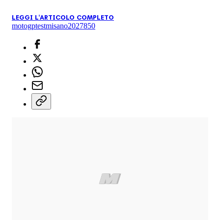
LEGGI L'ARTICOLO COMPLETO
motogp
test
misano
2027
850