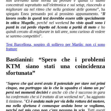
non avevamo tante novità da provare e quindi ci siamo
concentrati soprattutto sull’elettronica e sui setup, riuscendo a
migliorare sia nel ritmo che nella gestione delle gomme
”, ha
spiegato Enea pensando poi al prossimo appuntamento. “
Il
lavoro svolto in questi test dovrebbe essere utile specialmente
in ottica Mugello
, perché nel weekend
ho visto quali sono i
punti in cui perdo rispetto ad Acosta a parità di moto
e ho
quindi cercato di migliorare in tali aree, sono curioso di vedere
se saremo competitivi
”.
Test Barcellona, sospiro di sollievo per Martín: non ci sono
fratture
Bastianini: “Spero che i problemi
KTM siano stati una coincidenza
sfortunata”
“
Sapevo che qui avrei avuto il potenziale per stare nei primi
cinque, ma purtroppo sia io che la squadra ci siamo un po’
persi nei momenti decisivi
e anche ciò che è successo in gara
ha confermato che si è trattato di un weekend no
", ha aggiunto
il riminese. "
Ci è andata male per via della rottura del motore,
ma nella sfortuna è comunque andata bene se vogliamo,
perché nel mio caso non c’era nessuno in scia
. Tutti questi