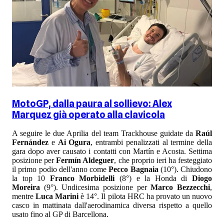
MotoGP, dalla paura al sollievo: Alex
Marquez già operato alla clavicola
A seguire le due Aprilia del team Trackhouse guidate da
Raúl
Fernández
e
Ai Ogura
, entrambi penalizzati al termine della
gara dopo aver causato i contatti con Martín e Acosta. Settima
posizione per
Fermín Aldeguer
, che proprio ieri ha festeggiato
il primo podio dell'anno come
Pecco Bagnaia
(10°). Chiudono
la top 10
Franco Morbidelli
(8°) e la Honda di
Diogo
Moreira
(9°). Undicesima posizione per
Marco Bezzecchi
,
mentre
Luca Marini
è 14°. Il pilota HRC ha provato un nuovo
casco in mattinata dall'aerodinamica diversa rispetto a quello
usato fino al GP di Barcellona.