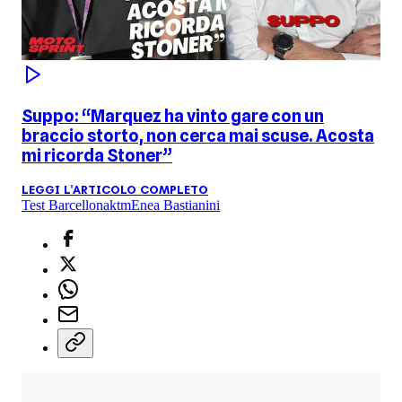
Suppo: “Marquez ha vinto gare con un
braccio storto, non cerca mai scuse. Acosta
mi ricorda Stoner”
LEGGI L'ARTICOLO COMPLETO
Test Barcellona
ktm
Enea Bastianini