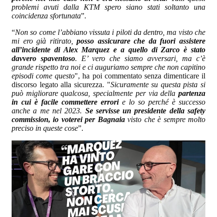
problemi avuti dalla KTM spero siano stati soltanto una
coincidenza sfortunata
”.
“
Non so come l’abbiano vissuta i piloti da dentro, ma visto che
mi ero già ritirato,
posso assicurare che da fuori assistere
all’incidente di Alex Marquez e a quello di Zarco è stato
davvero spaventoso
. E’ vero che siamo avversari, ma c’è
grande rispetto tra noi e ci auguriamo sempre che non capitino
episodi come questo
", ha poi commentato senza dimenticare il
discorso legato alla sicurezza. "
Sicuramente su questa pista si
può migliorare qualcosa, specialmente per via della
partenza
in cui è facile commettere errori
e lo so perché è successo
anche a me nel 2023.
Se servisse un presidente della safety
commission, io voterei per Bagnaia
visto che è sempre molto
preciso in queste cose
”.