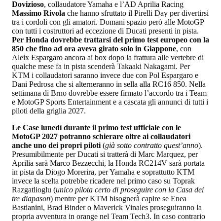
Dovizioso
, collaudatore Yamaha e l’AD Aprilia Racing
Massimo Rivola
che hanno sfruttato il Pirelli Day per divertirsi
tra i cordoli con gli amatori. Domani spazio però alle MotoGP
con tutti i costruttori ad eccezione di Ducati presenti in pista.
Per Honda dovrebbe trattarsi del primo test europeo con la
850 che fino ad ora aveva girato solo in Giappone
, con
Aleix Espargaro ancora ai box dopo la frattura alle vertebre di
qualche mese fa in pista scenderà Takaaki Nakagami. Per
KTM i collaudatori saranno invece due con Pol Espargaro e
Dani Pedrosa che si alterneranno in sella alla RC16 850. Nella
settimana di Brno dovrebbe essere firmato l’accordo tra i Team
e MotoGP Sports Entertainment e a cascata gli annunci di tutti i
piloti della griglia 2027.
Le Case lunedì durante il primo test ufficiale con le
MotoGP 2027 potranno schierare oltre ai collaudatori
anche uno dei propri piloti
(
già sotto contratto quest’anno
).
Presumibilmente per Ducati si tratterà di Marc Marquez, per
Aprilia sarà Marco Bezzecchi, la Honda RC214V sarà portata
in pista da Diogo Morerira, per Yamaha e soprattutto KTM
invece la scelta potrebbe ricadere nel primo caso su Toprak
Razgatlioglu (
unico pilota certo di proseguire con la Casa dei
tre diapason
) mentre per KTM bisognerà capire se Enea
Bastianini, Brad Binder o Maverick Vinales proseguiranno la
propria avventura in orange nel Team Tech3. In caso contrario