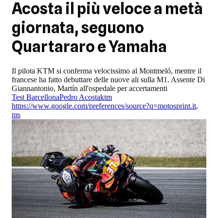
Acosta il più veloce a metà
giornata, seguono
Quartararo e Yamaha
Il pilota KTM si conferma velocissimo al Montmeló, mentre il
francese ha fatto debuttare delle nuove ali sulla M1. Assente Di
Giannantonio, Martín all'ospedale per accertamenti
Test Barcellona
Pedro Acosta
ktm
https://www.google.com/preferences/source?q=motosprint.it
,
ms