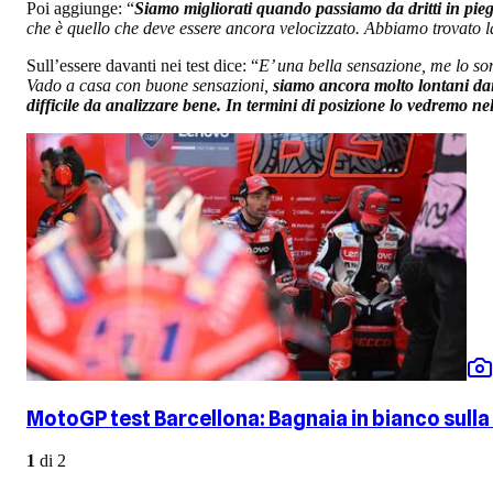
Poi aggiunge: “
Siamo migliorati quando passiamo da dritti in pieg
che è quello che deve essere ancora velocizzato. Abbiamo trovato l
Sull’essere davanti nei test dice: “
E’ una bella sensazione, me lo so
Vado a casa con buone sensazioni,
siamo ancora molto lontani dai
difficile da analizzare bene. In termini di posizione lo vedremo n
MotoGP test Barcellona: Bagnaia in bianco sull
1
di
2