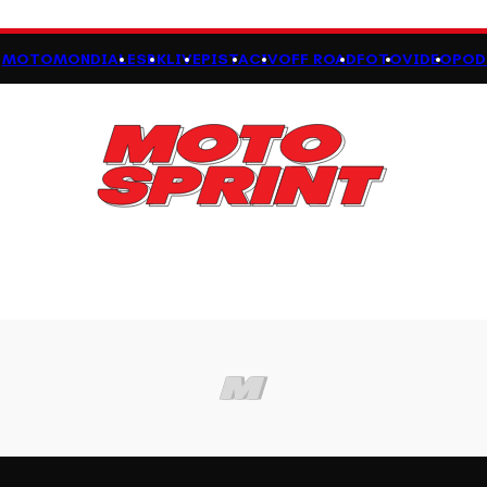
MOTOMONDIALE
SBK
LIVE
PISTA
CIV
OFF ROAD
FOTO
VIDEO
POD