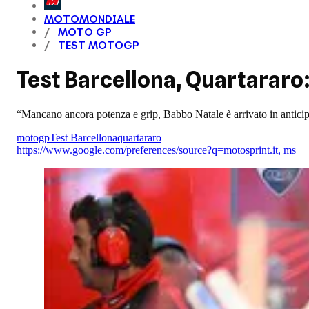
MOTOMONDIALE
MOTO GP
TEST MOTOGP
Test Barcellona, Quartararo
“Mancano ancora potenza e grip, Babbo Natale è arrivato in antici
motogp
Test Barcellona
quartararo
https://www.google.com/preferences/source?q=motosprint.it
,
ms