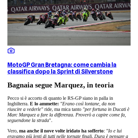
MotoGP Gran Bretagna: come cambia la
classifica dopo la Sprint di Silverstone
Bagnaia segue Marquez, in teoria
Pecco si è accorto di quanto le RS-GP siano in palla in
Inghilterra.
E lo ammette:
"Erano così lontane, da non
riuscire a vederle"
ride, ma mica tanto
"per fortuna in Ducati è
Marc Marquez a fare la differenza. Proverò a capire come fa,
seguendone la strada
".
Vero,
ma anche il nove volte iridato ha sofferto
:
"Io e lui
eravamo più lenti di tutti nelle tornate finali. Dura è pensare a