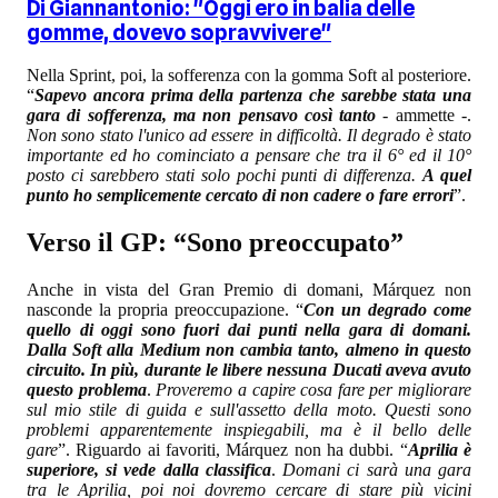
Di Giannantonio: "Oggi ero in balia delle
gomme, dovevo sopravvivere"
Nella Sprint, poi, la sofferenza con la gomma Soft al posteriore.
“
Sapevo ancora prima della partenza che sarebbe stata una
gara di sofferenza, ma non pensavo così tanto
- ammette -.
Non sono stato l'unico ad essere in difficoltà. Il degrado è stato
importante ed ho cominciato a pensare che tra il 6° ed il 10°
posto ci sarebbero stati solo pochi punti di differenza.
A quel
punto ho semplicemente cercato di non cadere o fare errori
”.
Verso il GP: “Sono preoccupato”
Anche in vista del Gran Premio di domani, Márquez non
nasconde la propria preoccupazione. “
Con un degrado come
quello di oggi sono fuori dai punti nella gara di domani.
Dalla Soft alla Medium non cambia tanto, almeno in questo
circuito. In più, durante le libere nessuna Ducati aveva avuto
questo problema
.
Proveremo a capire cosa fare per migliorare
sul mio stile di guida e sull'assetto della moto. Questi sono
problemi apparentemente inspiegabili, ma è il bello delle
gare
”. Riguardo ai favoriti, Márquez non ha dubbi. “
Aprilia è
superiore, si vede dalla classifica
.
Domani ci sarà una gara
tra le Aprilia, poi noi dovremo cercare di stare più vicini