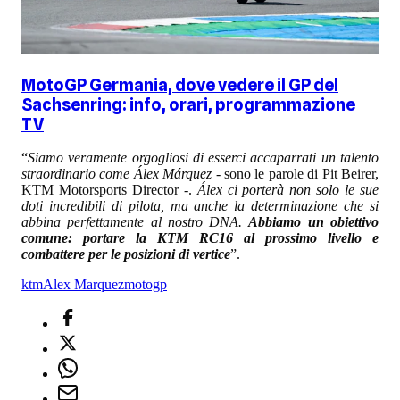
MotoGP Germania, dove vedere il GP del
Sachsenring: info, orari, programmazione
TV
“
Siamo veramente orgogliosi di esserci accaparrati un talento
straordinario come Álex Márquez
- sono le parole di Pit Beirer,
KTM Motorsports Director -.
Álex ci porterà non solo le sue
doti incredibili di pilota, ma anche la determinazione che si
abbina perfettamente al nostro DNA.
Abbiamo un obiettivo
comune: portare la KTM RC16 al prossimo livello e
combattere per le posizioni di vertice
”.
ktm
Alex Marquez
motogp