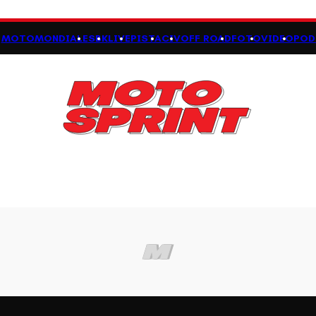
MOTOMONDIALE
SBK
LIVE
PISTA
CIV
OFF ROAD
FOTO
VIDEO
POD