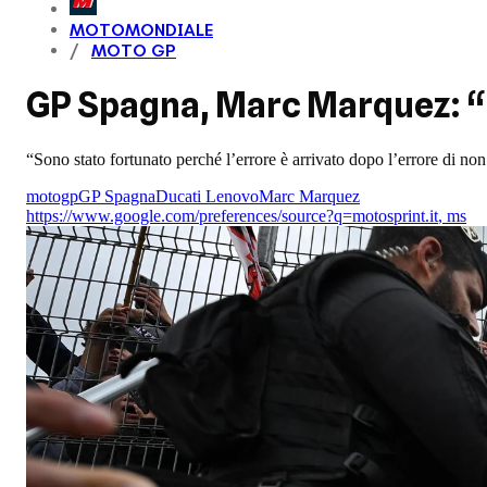
MOTOMONDIALE
MOTO GP
GP Spagna, Marc Marquez: “P
“Sono stato fortunato perché l’errore è arrivato dopo l’errore di non
motogp
GP Spagna
Ducati Lenovo
Marc Marquez
https://www.google.com/preferences/source?q=motosprint.it
,
ms