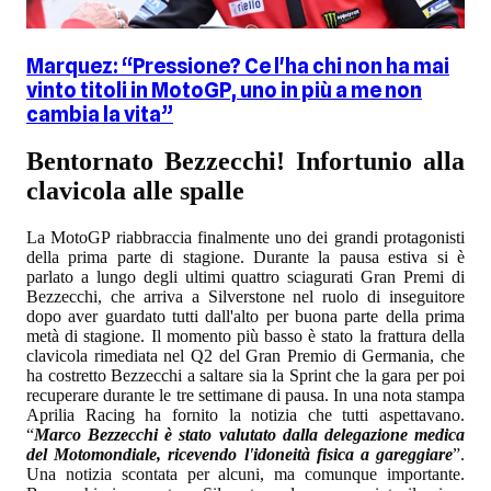
Marquez: “Pressione? Ce l'ha chi non ha mai
vinto titoli in MotoGP, uno in più a me non
cambia la vita”
Bentornato Bezzecchi! Infortunio alla
clavicola alle spalle
La MotoGP riabbraccia finalmente uno dei grandi protagonisti
della prima parte di stagione. Durante la pausa estiva si è
parlato a lungo degli ultimi quattro sciagurati Gran Premi di
Bezzecchi, che arriva a Silverstone nel ruolo di inseguitore
dopo aver guardato tutti dall'alto per buona parte della prima
metà di stagione. Il momento più basso è stato la frattura della
clavicola rimediata nel Q2 del Gran Premio di Germania, che
ha costretto Bezzecchi a saltare sia la Sprint che la gara per poi
recuperare durante le tre settimane di pausa. In una nota stampa
Aprilia Racing ha fornito la notizia che tutti aspettavano.
“
Marco Bezzecchi è stato valutato dalla delegazione medica
del Motomondiale, ricevendo l'idoneità fisica a gareggiare
”.
Una notizia scontata per alcuni, ma comunque importante.