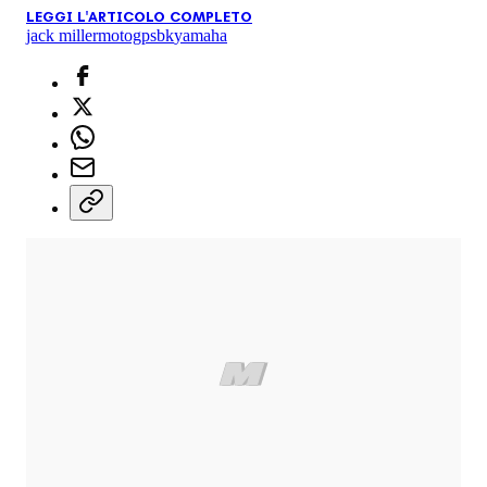
LEGGI L'ARTICOLO COMPLETO
jack miller
motogp
sbk
yamaha