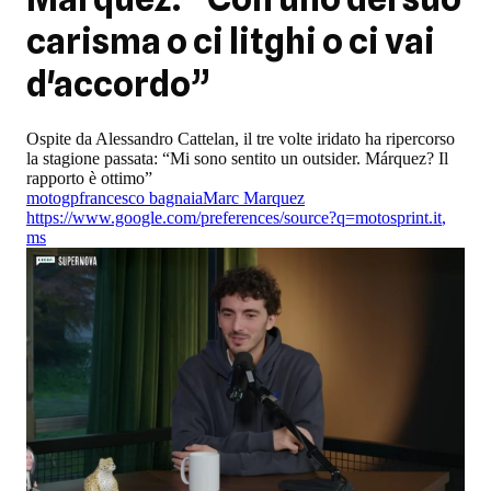
carisma o ci litghi o ci vai
d'accordo”
Ospite da Alessandro Cattelan, il tre volte iridato ha ripercorso
la stagione passata: “Mi sono sentito un outsider. Márquez? Il
rapporto è ottimo”
motogp
francesco bagnaia
Marc Marquez
https://www.google.com/preferences/source?q=motosprint.it
,
ms