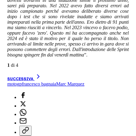
dovessi trovarmi in una situazione simile il prossimo anno,
sarei più preparato. Nel 2022 avevo fatto diversi errori ad
inizio campionato perché avevamo deliberato diverse cose
dopo i test che si sono rivelate inadatte e siamo arrivati
impreparati nella prima parte dell'anno. Ero dietro di 91 punti
ma siamo riusciti a vincerlo. Nel 2023 vincevo o facevo podio,
oppure facevo 'zero'. Questo mi ha accompagnato anche nel
2024 ed è stato il motivo per il quale ho perso il titolo. Non
arrivando al limite nelle prove, spesso ci arrivo in gara dove si
possono commettere degli errori. Dall'introduzione delle Sprint
bisogna spingere fin dal venerdì mattina
”.
1
di
4
SUCCESSIVA
motogp
francesco bagnaia
Marc Marquez