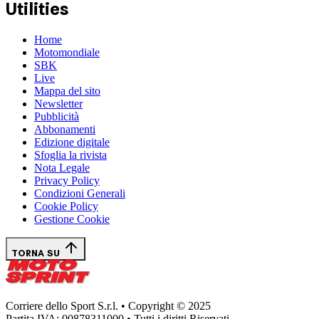
Utilities
Home
Motomondiale
SBK
Live
Mappa del sito
Newsletter
Pubblicità
Abbonamenti
Edizione digitale
Sfoglia la rivista
Nota Legale
Privacy Policy
Condizioni Generali
Cookie Policy
Gestione Cookie
TORNA SU
Corriere dello Sport S.r.l. • Copyright © 2025
Partita IVA: 00878311000 • Tutti i diritti Riservati