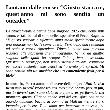
Lontano dalle corse: “Giusto staccare,
quest'anno mi sono sentito un
outsider”
La chiacchierata è partita dalla stagione 2025 che, come tutti
sanno, è stata ben al di sotto delle aspettative di Pecco Bagnaia.
“
È giusto staccare e riflettere, aiuta molto specialmente dopo
una stagione non facile come questa. Però dopo una settimana
mi stufo e vorrei riprendere. Dipende come una persona
reagisce alle situazioni che gli capitano. Venivo da quattro
stagioni nelle quali ho sempre finito primo o secondo.
Quest'anno, purtroppo, non siamo riusciti a trovare l'equilibrio
per essere costantemente veloci ed ho avuto più sprazzi.
Mi
sono sentito più un outsider che un contendente fisso per il
titolo
”.
In tutto ciò, Pecco ammette di avere delle colpe: “
Non la vivo
benissimo perché riconosco che avremmo potuto fare di più,
ma in diversi casi sono stato io a non aver performato nel
momento giusto
. Ci sono anche stati dei casi sfortunati come
quando abbiamo bucato la gomma in Malesia mentre stavo
lottando per incere. Tutto aiuta per imparare a crescere, se