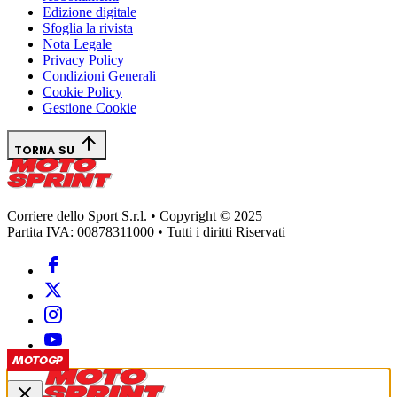
Edizione digitale
Sfoglia la rivista
Nota Legale
Privacy Policy
Condizioni Generali
Cookie Policy
Gestione Cookie
TORNA SU
Corriere dello Sport S.r.l. • Copyright © 2025
Partita IVA: 00878311000 • Tutti i diritti Riservati
MOTOGP
MOTOGP
MOTOGP