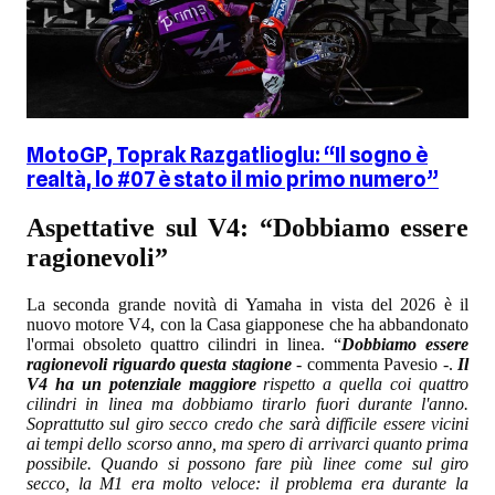
MotoGP, Toprak Razgatlioglu: “Il sogno è
realtà, lo #07 è stato il mio primo numero”
Aspettative sul V4: “Dobbiamo essere
ragionevoli”
La seconda grande novità di Yamaha in vista del 2026 è il
nuovo motore V4, con la Casa giapponese che ha abbandonato
l'ormai obsoleto quattro cilindri in linea. “
Dobbiamo essere
ragionevoli riguardo questa stagione
- commenta Pavesio -.
Il
V4 ha un potenziale maggiore
rispetto a quella coi quattro
cilindri in linea ma dobbiamo tirarlo fuori durante l'anno.
Soprattutto sul giro secco credo che sarà difficile essere vicini
ai tempi dello scorso anno, ma spero di arrivarci quanto prima
possibile. Quando si possono fare più linee come sul giro
secco, la M1 era molto veloce: il problema era durante la