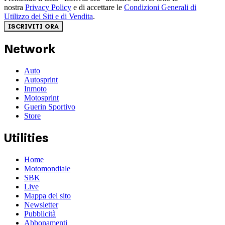
nostra
Privacy Policy
e di accettare le
Condizioni Generali di
Utilizzo dei Siti e di Vendita
.
ISCRIVITI ORA
Network
Auto
Autosprint
Inmoto
Motosprint
Guerin Sportivo
Store
Utilities
Home
Motomondiale
SBK
Live
Mappa del sito
Newsletter
Pubblicità
Abbonamenti