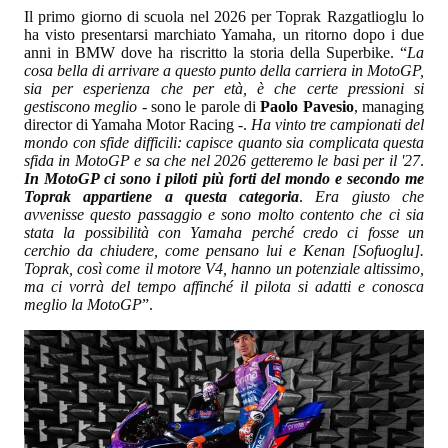
Il primo giorno di scuola nel 2026 per Toprak Razgatlioglu lo
ha visto presentarsi marchiato Yamaha, un ritorno dopo i due
anni in BMW dove ha riscritto la storia della Superbike. “
La
cosa bella di arrivare a questo punto della carriera in MotoGP,
sia per esperienza che per età, è che certe pressioni si
gestiscono meglio
- sono le parole di
Paolo Pavesio
, managing
director di Yamaha Motor Racing -.
Ha vinto tre campionati del
mondo con sfide difficili: capisce quanto sia complicata questa
sfida in MotoGP e sa che nel 2026 getteremo le basi per il '27
.
In MotoGP ci sono i piloti più forti del mondo e secondo me
Toprak appartiene a questa categoria
.
Era giusto che
avvenisse questo passaggio e sono molto contento che ci sia
stata la possibilità con Yamaha perché credo ci fosse un
cerchio da chiudere, come pensano lui e Kenan [Sofuoglu].
Toprak, così come il motore V4, hanno un potenziale altissimo,
ma ci vorrà del tempo affinché il pilota si adatti e conosca
meglio la MotoGP
”.