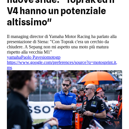
V4 hanno un potenziale
altissimo"
Il managing director di Yamaha Motor Racing ha parlato alla
presentazione di Siena: "Con Toprak c'era un cerchio da
chiudere. A Sepang non mi aspetto una moto più matura
rispetto alla vecchia M1"
yamaha
Paolo Pavesio
motogp
https://www.google.com/preferences/source?q=motosprint.it
,
ms