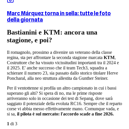
Marc Márquez torna in sella: tutte le foto
della giornata
Bastianini e KTM: ancora una
stagione, e poi?
Il romagnolo, prossimo a divenire un veterano della classe
regina, sta per affrontare la seconda stagione marcata
KTM
,
Costruttore che ha vissuto vicissitudini importanti tra il 2024 e
il 2025. E' anche successo che il team Tech3, squadra a
schierare il numero 23, sia passato dallo storico titolare Herve
Poncharal, alla neo struttura allestita da Gunther Steiner.
Per il ventottenne si profila un altro campionato in cui i bassi
superano gli alti? Si spera di no, ma le prime risposte
arriveranno solo in occasione dei test di Sepang, dove sarà
saggiato il potenziale della evoluta RC16. Sempre che il reparto
corse vi abbia messo effettivamente mano. Comunque vada, e
si sa,
il pilota è sul mercato: l'accordo scade a fine 2026.
1
di
3