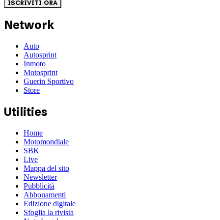
ISCRIVITI ORA
Network
Auto
Autosprint
Inmoto
Motosprint
Guerin Sportivo
Store
Utilities
Home
Motomondiale
SBK
Live
Mappa del sito
Newsletter
Pubblicità
Abbonamenti
Edizione digitale
Sfoglia la rivista