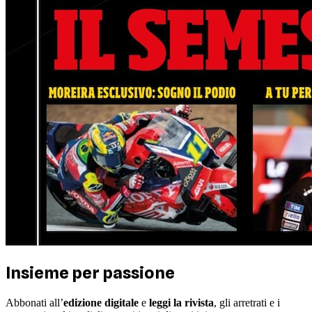
Insieme per passione
Abbonati all’
edizione digitale
e
leggi la rivista
, gli arretrati e i