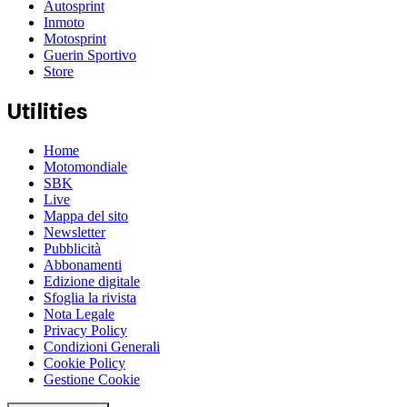
Autosprint
Inmoto
Motosprint
Guerin Sportivo
Store
Utilities
Home
Motomondiale
SBK
Live
Mappa del sito
Newsletter
Pubblicità
Abbonamenti
Edizione digitale
Sfoglia la rivista
Nota Legale
Privacy Policy
Condizioni Generali
Cookie Policy
Gestione Cookie