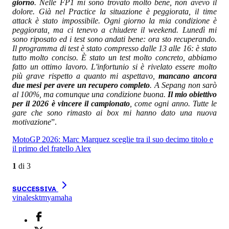
giorno
. Nelle FP1 mi sono trovato molto bene, non avevo il
dolore. Già nel Practice la situazione è peggiorata, il time
attack è stato impossibile. Ogni giorno la mia condizione è
peggiorata, ma ci tenevo a chiudere il weekend. Lunedì mi
sono riposato ed i test sono andati bene: ora sto recuperando.
Il programma di test è stato compresso dalle 13 alle 16: è stato
tutto molto conciso. È stato un test molto concreto, abbiamo
fatto un ottimo lavoro. L'infortunio si è rivelato essere molto
più grave rispetto a quanto mi aspettavo,
mancano ancora
due mesi per avere un recupero completo
. A Sepang non sarò
al 100%, ma comunque una condizione buona.
Il mio obiettivo
per il 2026 è vincere il campionato
, come ogni anno. Tutte le
gare che sono rimasto ai box mi hanno dato una nuova
motivazione
”.
MotoGP 2026: Marc Marquez sceglie tra il suo decimo titolo e
il primo del fratello Alex
1
di
3
SUCCESSIVA
vinales
ktm
yamaha