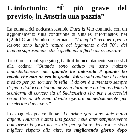
L'infortunio: “È più grave del
previsto, in Austria una pazzia”
La puntata del podcast spagnolo
Dura la Vita
comincia con un
aggiornamento sulla condizione di Viñales, infortunatosi nel
Q2 del Gran Premio di Germania:
“
I tempi di recupero per la
lesione sono lunghi: rottura del legamento e del 70% del
tendine sopraspinale, che è quello più difficile da recuperare
”.
Top Gun
ha poi spiegato gli attimi immediatamente successivi
alla caduta: “
Quando sono caduto mi sono rialzato
immediatamente, ma
quando ho indossato il guanto ho
notato che non ne ero in grado
. Volevo solo andare al centro
medico per poi tornare in sella: il dolore è aumentato sempre
di più, i dottori mi hanno messo a dormire e mi hanno detto di
scordarmi di correre sia al Sachensring che per i successivi
Gran Premi. Mi sono dovuto operare immediatamente per
accelerare il recupero
”.
Lo spagnolo poi continua: “
Le prime gare sono state molto
difficili: l'Austria è stata una pazzia, nelle altre semplicemente
non avevo la forza necessaria per guidare. Valencia è stata
migliore rispetto alle altre,
sto migliorando giorno dopo