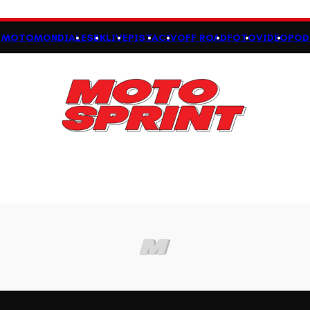
MOTOMONDIALE
SBK
LIVE
PISTA
CIV
OFF ROAD
FOTO
VIDEO
POD