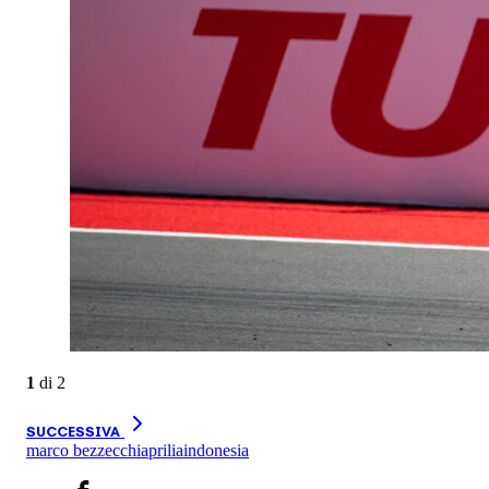
1
di
2
SUCCESSIVA
marco bezzecchi
aprilia
indonesia