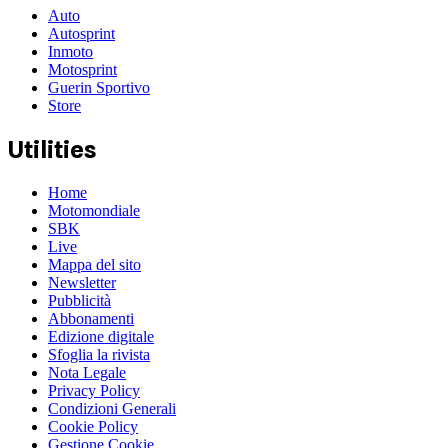
Auto
Autosprint
Inmoto
Motosprint
Guerin Sportivo
Store
Utilities
Home
Motomondiale
SBK
Live
Mappa del sito
Newsletter
Pubblicità
Abbonamenti
Edizione digitale
Sfoglia la rivista
Nota Legale
Privacy Policy
Condizioni Generali
Cookie Policy
Gestione Cookie