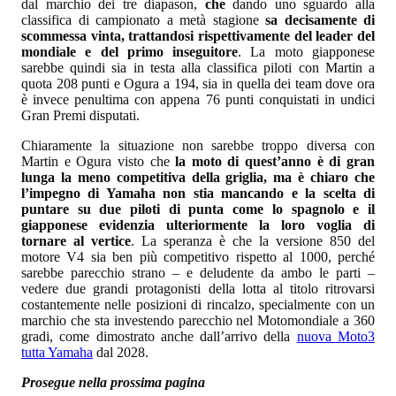
dal marchio dei tre diapason,
che
dando uno sguardo alla
classifica di campionato a metà stagione
sa decisamente di
scommessa vinta, trattandosi rispettivamente del leader del
mondiale e del primo inseguitore
. La moto giapponese
sarebbe quindi sia in testa alla classifica piloti con Martin a
quota 208 punti e Ogura a 194, sia in quella dei team dove ora
è invece penultima con appena 76 punti conquistati in undici
Gran Premi disputati.
Chiaramente la situazione non sarebbe troppo diversa con
Martin e Ogura visto che
la moto di quest’anno è di gran
lunga la meno competitiva della griglia, ma è chiaro che
l’impegno di Yamaha non stia mancando e la scelta di
puntare su due piloti di punta come lo spagnolo e il
giapponese evidenzia ulteriormente la loro voglia di
tornare al vertice
. La speranza è che la versione 850 del
motore V4 sia ben più competitivo rispetto al 1000, perché
sarebbe parecchio strano – e deludente da ambo le parti –
vedere due grandi protagonisti della lotta al titolo ritrovarsi
costantemente nelle posizioni di rincalzo, specialmente con un
marchio che sta investendo parecchio nel Motomondiale a 360
gradi, come dimostrato anche dall’arrivo della
nuova Moto3
tutta Yamaha
dal 2028.
Prosegue nella prossima pagina