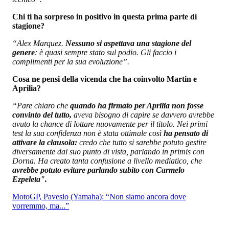
Chi ti ha sorpreso in positivo in questa prima parte di
stagione?
“Alex Marquez.
Nessuno si aspettava una stagione del
genere
: è quasi sempre stato sul podio. Gli faccio i
complimenti per la sua evoluzione”.
Cosa ne pensi della vicenda che ha coinvolto Martin e
Aprilia?
“Pare chiaro che
quando ha firmato per Aprilia non fosse
convinto del tutto,
aveva bisogno di capire se davvero avrebbe
avuto la chance di lottare nuovamente per il titolo. Nei primi
test la sua confidenza non è stata ottimale così
ha pensato di
attivare la clausola:
credo che tutto si sarebbe potuto gestire
diversamente dal suo punto di vista, parlando in primis con
Dorna. Ha creato tanta confusione a livello mediatico, che
avrebbe potuto evitare parlando subito con Carmelo
Ezpeleta".
MotoGP, Pavesio (Yamaha): “Non siamo ancora dove
vorremmo, ma...”