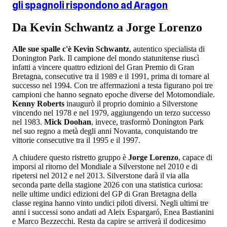
gli spagnoli rispondono ad Aragon
Da Kevin Schwantz a Jorge Lorenzo
Alle sue spalle c'è Kevin Schwantz
, autentico specialista di
Donington Park. Il campione del mondo statunitense riuscì
infatti a vincere quattro edizioni del Gran Premio di Gran
Bretagna, consecutive tra il 1989 e il 1991, prima di tornare al
successo nel 1994. Con tre affermazioni a testa figurano poi tre
campioni che hanno segnato epoche diverse del Motomondiale.
Kenny Roberts
inaugurò il proprio dominio a Silverstone
vincendo nel 1978 e nel 1979, aggiungendo un terzo successo
nel 1983.
Mick Doohan
, invece, trasformò Donington Park
nel suo regno a metà degli anni Novanta, conquistando tre
vittorie consecutive tra il 1995 e il 1997.
A chiudere questo ristretto gruppo è
Jorge Lorenzo
, capace di
imporsi al ritorno del Mondiale a Silverstone nel 2010 e di
ripetersi nel 2012 e nel 2013. Silverstone darà il via alla
seconda parte della stagione 2026 con una statistica curiosa:
nelle ultime undici edizioni del GP di Gran Bretagna della
classe regina hanno vinto undici piloti diversi. Negli ultimi tre
anni i successi sono andati ad Aleix Espargaró, Enea Bastianini
e Marco Bezzecchi. Resta da capire se arriverà il dodicesimo