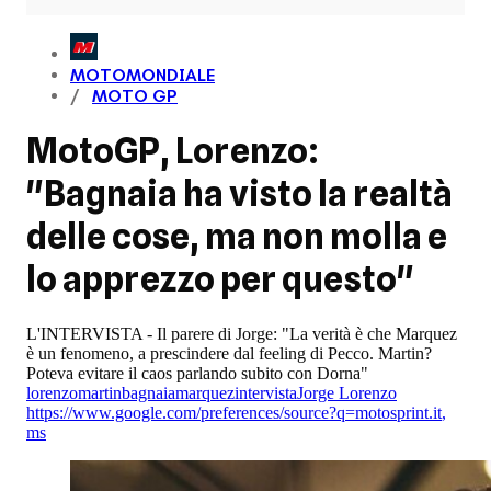
MOTOMONDIALE
MOTO GP
MotoGP, Lorenzo:
"Bagnaia ha visto la realtà
delle cose, ma non molla e
lo apprezzo per questo"
L'INTERVISTA - Il parere di Jorge: "La verità è che Marquez
è un fenomeno, a prescindere dal feeling di Pecco. Martin?
Poteva evitare il caos parlando subito con Dorna"
lorenzo
martin
bagnaia
marquez
intervista
Jorge Lorenzo
https://www.google.com/preferences/source?q=motosprint.it
,
ms