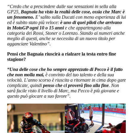
“Credo che a prescindere dalle sue sensazioni in sella alla
GP25,
Bagnaia ha visto la realtà delle cose, ossia che Marc è
un fenomeno.
E’ salito sulla Ducati con meno esperienza di lui
ed è subito stato più veloce:
è uno di quei piloti che arrivano
in MotoGP ogni 10 o 15 anni
e che appartengono alla
categoria dei Rossi, Stoner o Lorenzo. Stando ai numeri anche
meglio di questi, anche se necessita di un nuovo titolo per
agganciare Valentino”.
Pensi che Bagnaia riuscirà a rialzare la testa entro fine
stagione?
“Una delle cose che ho sempre apprezzato di Pecco è il fatto
che non molla mai,
è convinto del tuo talento e della sua
velocità. L’anno scorso è riuscito a ritornare in cima dopo gare
complicate, quindi
penso che ci proverà fino alla fine
. Non
sarà facile visto il livello di Marc, ma Pecco è più giovane e
questo può giocare a suo favore”.