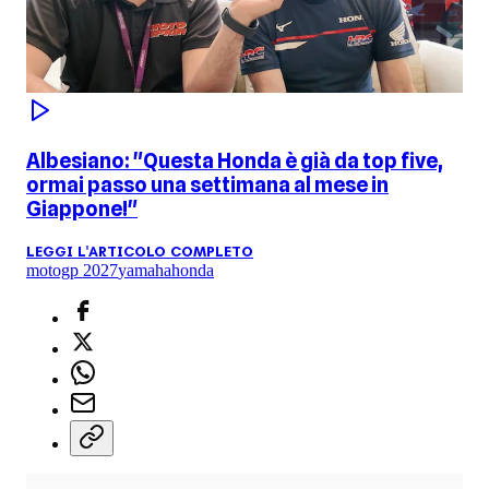
Albesiano: "Questa Honda è già da top five,
ormai passo una settimana al mese in
Giappone!"
LEGGI L'ARTICOLO COMPLETO
motogp 2027
yamaha
honda