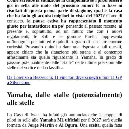
Come sarebbe la situazione in campionato se i piloti fossero
già in sella alle moto del prossimo anno? E in base ai
risultati di questa prima parte di stagione, qual è la casa
che ha fatto gli acquisti migliori in vista del 2027?
Come di
consueto, l
a pausa estiva ha rappresentato il momento
giusto per fantasticare un po’
pensando al passato recente, al
presente e, soprattutto, ad un futuro che con i nuovi
regolamenti, le 850 e le gomme Pirelli, rappresenta
un’incognita per tutti ed è quindi in grado di suscitare enorme
curiosità. Provando quindi a dare una risposta a tali quesiti,
appare chiaro che la situazione più strana e al contempo
affascinante sia quella riguardante la Yamaha, in grado di
passare potenzialmente dalle “stalle” delle ultime posizioni alle
stelle del vertice della classifica.
Da Lorenzo a Bezzecchi: 11 vincitori diversi negli ultimi 11 GP
a Silverstone
Yamaha, dalle stalle (potenzialmente)
alle stelle
La Casa di Iwata ha infatti già annunciato che la coppia di
piloti in sella alle
Yamaha M1 ufficiali
per il 2027 sarà quella
formata da
Jorge Martin
e
Ai Ogura
. Una
scelta
, quella fatta