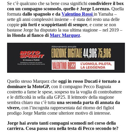
Se c’è qualcuno che sa bene cosa significhi
condividere il box
con un compagno scomodo, quello è Jorge Lorenzo.
Quella
formata
dallo spagnolo e da
Valentino Rossi
in Yamaha –
sette gli anni complessivi insieme – è stata del resto una delle
coppie
più forti e scoppiettanti di sempre
, e come se non
bastasse Jorge ha disputato la sua ultima stagione – nel 2019 –
in Honda al fianco di
Marc Marquez
.
Quello stesso Marquez che
oggi in rosso Ducati è tornato a
dominare la MotoGP,
con il compagno Pecco Bagnaia
costretto a farne le spese, sospeso tra la voglia di controbattere
e le difficoltà in sella alla GP25. Il leitmotiv della stagione
sembra chiaro ma c’è tutta
una seconda parta di annata da
vivere,
con l’incognita rappresentata dal ritorno del figliol
prodigo Jorge Martin come ulteriore motivo di interesse.
Jorge hai avuto tanti compagni scomodi nel corso della
carriera. Cosa passa ora nella testa di Pecco secondo te?