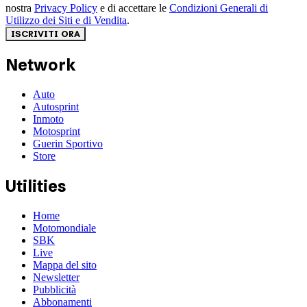
nostra
Privacy Policy
e di accettare le
Condizioni Generali di
Utilizzo dei Siti e di Vendita
.
ISCRIVITI ORA
Network
Auto
Autosprint
Inmoto
Motosprint
Guerin Sportivo
Store
Utilities
Home
Motomondiale
SBK
Live
Mappa del sito
Newsletter
Pubblicità
Abbonamenti