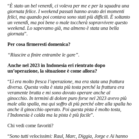
“
È stato un bel venerdì, ci voleva per me e per la squadra una
giornata felice. I weekend passati hanno avuto dei momenti
felici, ma quando poi contava sono stati più difficili. È soltanto
un venerdì, ma poi bene o male toccherà sopravvivere questo
weekend. Lo sapevamo già, ma almeno è stata una bella
giornata
”.
Per cosa firmeresti domenica?
“Riuscire a finire entrambe le gare”.
Anche nel 2023 in Indonesia eri rientrato dopo
un’operazione, la situazione è come allora?
“
Lì era molto fresca l’operazione, ma era stata una frattura
diversa. Questa volta è stata più tosta perché la frattura era
veramente brutta e mi sono dovuto operare anche al
ginocchio. In termini di dolore puro forse nel 2023 avevo più
male alla spalla, ma qui soffro di più perché oltre alla spalla ho
anche il ginocchio operato. Poi questa pista è molto tosta,
l’Indonesia è calda ma la pista è più facile
”.
Chi vedi come favoriti?
“
Sono tutti velocissimi: Raul, Marc, Diggia, Jorge e Ai hanno