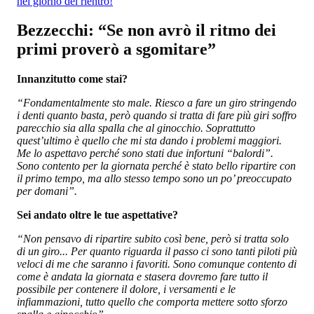
nel giorno del rientro!
Bezzecchi: “Se non avrò il ritmo dei
primi proverò a sgomitare”
Innanzitutto come stai?
“Fondamentalmente sto male. Riesco a fare un giro stringendo
i denti quanto basta, però quando si tratta di fare più giri soffro
parecchio sia alla spalla che al ginocchio. Soprattutto
quest’ultimo è quello che mi sta dando i problemi maggiori.
Me lo aspettavo perché sono stati due infortuni “balordi”.
Sono contento per la giornata perché è stato bello ripartire con
il primo tempo, ma allo stesso tempo sono un po’ preoccupato
per domani”.
Sei andato oltre le tue aspettative?
“Non pensavo di ripartire subito così bene, però si tratta solo
di un giro... Per quanto riguarda il passo ci sono tanti piloti più
veloci di me che saranno i favoriti. Sono comunque contento di
come è andata la giornata e stasera dovremo fare tutto il
possibile per contenere il dolore, i versamenti e le
infiammazioni, tutto quello che comporta mettere sotto sforzo