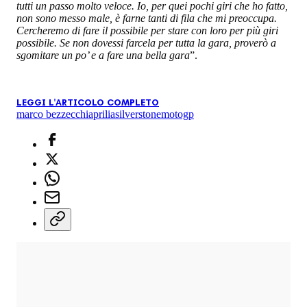
tutti un passo molto veloce. Io, per quei pochi giri che ho fatto,
non sono messo male, è farne tanti di fila che mi preoccupa.
Cercheremo di fare il possibile per stare con loro per più giri
possibile. Se non dovessi farcela per tutta la gara, proverò a
sgomitare un po’ e a fare una bella gara
”.
LEGGI L'ARTICOLO COMPLETO
marco bezzecchi
aprilia
silverstone
motogp