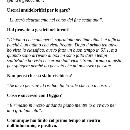
spalla e ginocchio”.
Userai antidolorifici per le gare?
“Li userò sicuramente nel corso del fine settimana”.
Hai provato a gestirti nei turni?
“
Diciamo che contenersi, soprattutto nel time attack, è difficile
perché è un attimo che vieni fregato. Dopo il primo tentativo
ho visto la classifica, avevo fatto un buon tempo in 57.1, ma
quando sono arrivato al box mi sono fatto dare i tempi
sull’iPad e ho visto che erano tutti vicini. Sono tornato in pista
per spingere perché ho pensato che mi potessero passare”.
Non pensi che sia stato rischioso?
“Se devo pensare al rischio, tanto vale che stia a casa…”.
Cosa è successo con Diggia?
“È rimasto in mezzo andando piano mentre io arrivavo nel
mio giro lanciato”.
Comunque hai finito col primo tempo al rientro
dall’infortunio, è positivo.