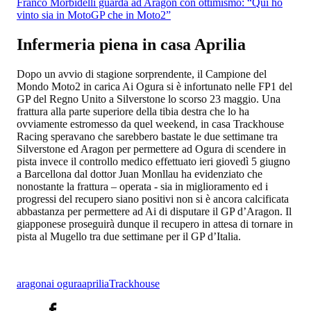
Franco Morbidelli guarda ad Aragon con ottimismo: “Qui ho
vinto sia in MotoGP che in Moto2”
Infermeria piena in casa Aprilia
Dopo un avvio di stagione sorprendente, il Campione del
Mondo Moto2 in carica Ai Ogura si è infortunato nelle FP1 del
GP del Regno Unito a Silverstone lo scorso 23 maggio. Una
frattura alla parte superiore della tibia destra che lo ha
ovviamente estromesso da quel weekend, in casa Trackhouse
Racing speravano che sarebbero bastate le due settimane tra
Silverstone ed Aragon per permettere ad Ogura di scendere in
pista invece il controllo medico effettuato ieri giovedì 5 giugno
a Barcellona dal dottor Juan Monllau ha evidenziato che
nonostante la frattura – operata - sia in miglioramento ed i
progressi del recupero siano positivi non si è ancora calcificata
abbastanza per permettere ad Ai di disputare il GP d’Aragon. Il
giapponese proseguirà dunque il recupero in attesa di tornare in
pista al Mugello tra due settimane per il GP d’Italia.
aragon
ai ogura
aprilia
Trackhouse