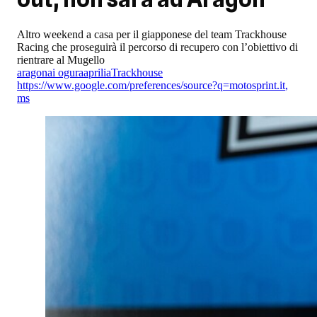
Altro weekend a casa per il giapponese del team Trackhouse
Racing che proseguirà il percorso di recupero con l’obiettivo di
rientrare al Mugello
aragon
ai ogura
aprilia
Trackhouse
https://www.google.com/preferences/source?q=motosprint.it
,
ms