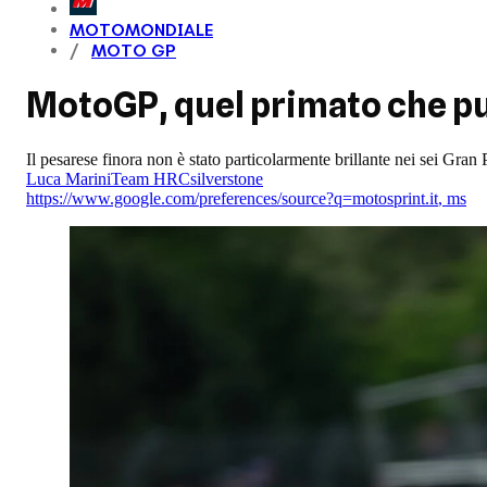
MOTOMONDIALE
MOTO GP
MotoGP, quel primato che pu
Il pesarese finora non è stato particolarmente brillante nei sei Gra
Luca Marini
Team HRC
silverstone
https://www.google.com/preferences/source?q=motosprint.it
,
ms