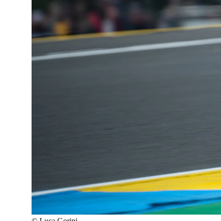
©
Luca Gorini