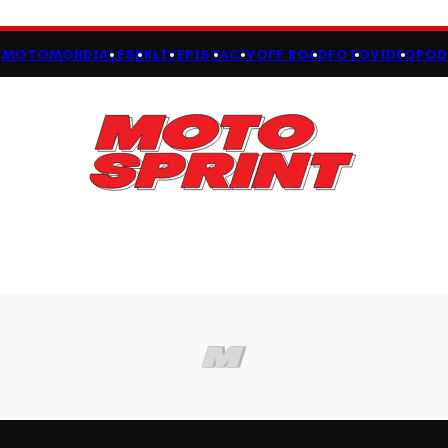
MOTOMONDIALE
SBK
LIVE
PISTA
CIV
OFF ROAD
FOTO
VIDEO
POD