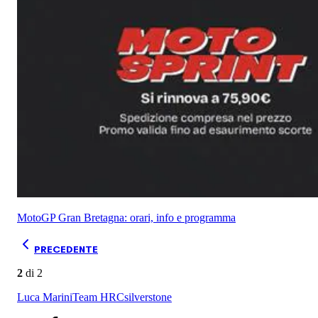
MotoGP Gran Bretagna: orari, info e programma
PRECEDENTE
2
di
2
Luca Marini
Team HRC
silverstone