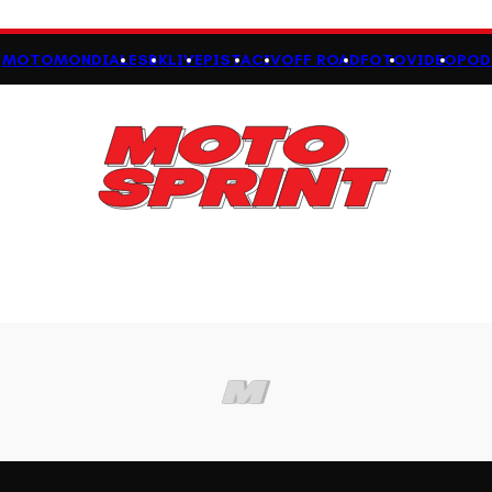
MOTOMONDIALE
SBK
LIVE
PISTA
CIV
OFF ROAD
FOTO
VIDEO
POD