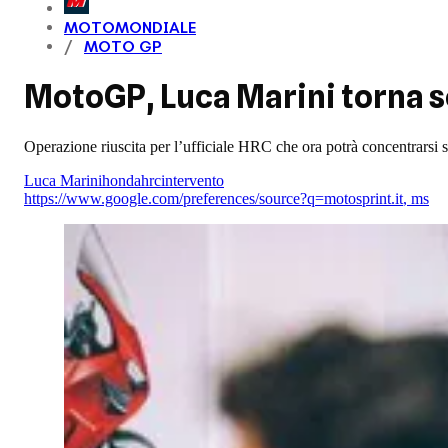
MOTOMONDIALE
MOTO GP
MotoGP, Luca Marini torna sot
Operazione riuscita per l’ufficiale HRC che ora potrà concentrarsi s
Luca Marini
honda
hrc
intervento
https://www.google.com/preferences/source?q=motosprint.it
,
ms