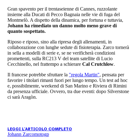
Gran spavento per il trentaseienne di Cannes, ruzzolante
insieme alla Ducati di Pecco Bagnaia nelle vie di fuga del
Montmelò. A dispetto della dinamica, per fortuna e tuttavia,
Johann ha rimediato un danno molto meno grave di
quanto sospettato.
Riposo e riposo, sino alla ripresa degli allenamenti, in
collaborazione con lunghe sedute di fisioterapia. Zarco tornerà
in sella a modelli di serie e, se ne verificherà condizioni
promettenti, sulla RC213 V del team satellite di Lucio
Cecchinello, nel frattempo a schierare
Cal Crutchlow
.
Il francese potrebbe sfruttare la
"regola Martin"
, pensata per
favorire i titolari rimasti fuori per lungo tempo. Un test ad hoc
e, possibilmente, weekend di San Marino e Riviera di Rimini
da presenza ufficiale. Ovvero, tra due eventi: dopo Silverstone
ci sarà Aragòn.
LEGGI L'ARTICOLO COMPLETO
Johann Zarco
motogp