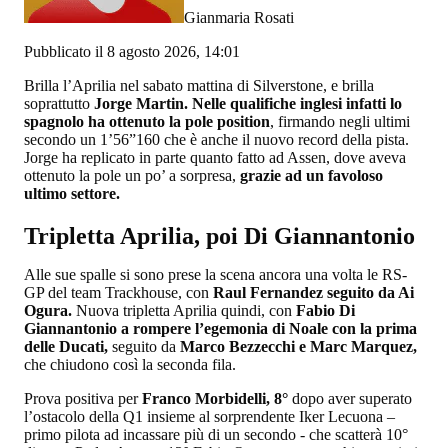
Gianmaria Rosati
Pubblicato il 8 agosto 2026, 14:01
Brilla l’Aprilia nel sabato mattina di Silverstone, e brilla
soprattutto
Jorge Martin. Nelle qualifiche inglesi infatti lo
spagnolo ha ottenuto la pole position
, firmando negli ultimi
secondo un 1’56”160 che è anche il nuovo record della pista.
Jorge ha replicato in parte quanto fatto ad Assen, dove aveva
ottenuto la pole un po’ a sorpresa,
grazie ad un favoloso
ultimo settore.
Tripletta Aprilia, poi Di Giannantonio
Alle sue spalle si sono prese la scena ancora una volta le RS-
GP del team Trackhouse, con
Raul Fernandez seguito da Ai
Ogura.
Nuova tripletta Aprilia quindi, con
Fabio Di
Giannantonio a rompere l’egemonia di Noale con la prima
delle Ducati,
seguito da
Marco Bezzecchi e Marc Marquez,
che chiudono così la seconda fila.
Prova positiva per
Franco Morbidelli, 8°
dopo aver superato
l’ostacolo della Q1 insieme al sorprendente Iker Lecuona –
primo pilota ad incassare più di un secondo - che scatterà 10°