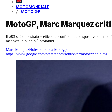
MOTOMONDIALE
MOTO GP
MotoGP, Marc Marquez critic
Il #93 si è dimostrato scettico nei confronti del dispositivo ormai di
manovra in punti più proibitivi
Marc Marquez
Holeshot
honda Motogp
https://www.google.com/preferences/source?q=motosprint.it
,
ms