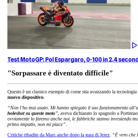
Test MotoGP: Pol Espargaro, 0-100 in 2.4 second
"Sorpassare è diventato difficile"
Questo è un classico esempio di come stia avanzando la tecnologia i
nuovo dispositivo
.
“Non l’ho mai usato. Mi hanno spiegato il suo funzionamento all’an
holeshot su queste moto
”
, aveva dichiarato lo spagnolo a Portima
ovviamente lo faremo anche noi, le fabbriche stanno investendo mol
primo impatto, non mi piace”
.
Critiche ribadite da Marc anche dopo la gara di Jerez
.
“È vero che i