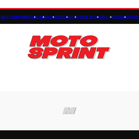
MOTOMONDIALE
SBK
LIVE
PISTA
CIV
OFF ROAD
FOTO
VIDEO
POD