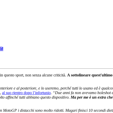
i!
n questo sport, non senza alcune criticità.
A sottolineare quest'ultim
teriore e al posteriore, e lo useremo, perché tutti lo usano ed è qualc
o,
al suo rientro dopo l’infortunio
.
“Due anni fa non avevamo holeshot e lo
to affinché tutti abbiano questo dispositivo.
Ma per me è un extra che n
n MotoGP i distacchi sono molto ridotti. Magari finisci 10 secondi dietr