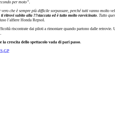
secondo per moto”
.
è vero che è sempre più difficile sorpassare, perché tutti vanno molto ve
, ti ritrovi subito alla ??staccata ed è tutto molto ravvicinato
. Tutto ques
luso l’alfiere Honda Repsol.
ficoltà riscontrate dai piloti a rimontare quando partono dalle retrovie. 
.
e la crescita dello spettacolo vada di pari passo
.
 RS-GP