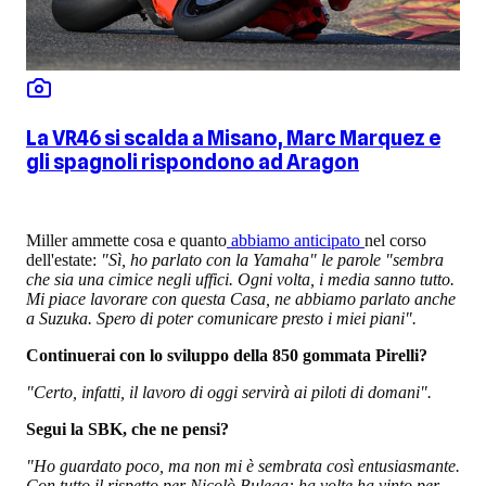
La VR46 si scalda a Misano, Marc Marquez e
gli spagnoli rispondono ad Aragon
Miller ammette cosa e quanto
abbiamo anticipato
nel corso
dell'estate:
"Sì, ho parlato con la Yamaha" le parole "sembra
che sia una cimice negli uffici. Ogni volta, i media sanno tutto.
Mi piace lavorare con questa Casa, ne abbiamo parlato anche
a Suzuka. Spero di poter comunicare presto i miei piani".
Continuerai con lo sviluppo della 850 gommata Pirelli?
"Certo, infatti, il lavoro di oggi servirà ai piloti di domani".
Segui la SBK, che ne pensi?
"Ho guardato poco, ma non mi è sembrata così entusiasmante.
Con tutto il rispetto per Nicolò Bulega: ha volte ha vinto per