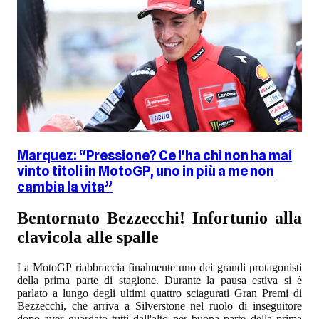
Marquez: “Pressione? Ce l'ha chi non ha mai
vinto titoli in MotoGP, uno in più a me non
cambia la vita”
Bentornato Bezzecchi! Infortunio alla
clavicola alle spalle
La MotoGP riabbraccia finalmente uno dei grandi protagonisti
della prima parte di stagione. Durante la pausa estiva si è
parlato a lungo degli ultimi quattro sciagurati Gran Premi di
Bezzecchi, che arriva a Silverstone nel ruolo di inseguitore
dopo aver guardato tutti dall'alto per buona parte della prima