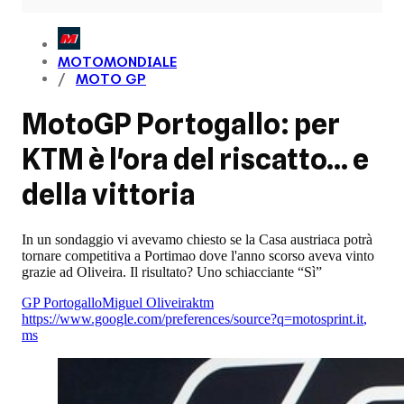
MOTOMONDIALE
MOTO GP
MotoGP Portogallo: per
KTM è l'ora del riscatto... e
della vittoria
In un sondaggio vi avevamo chiesto se la Casa austriaca potrà
tornare competitiva a Portimao dove l'anno scorso aveva vinto
grazie ad Oliveira. Il risultato? Uno schiacciante “Sì”
GP Portogallo
Miguel Oliveira
ktm
https://www.google.com/preferences/source?q=motosprint.it
,
ms