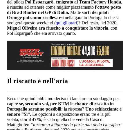
del pilota
Pol Espargarò, emigrato al Team Factory Honda
,
è riuscita ad ottenere come miglior piazzamento
l'ottavo posto
di Brad Binder nel GP di Doha.
Ma
le sorti dei piloti
Orange potranno risollevarsi
nella gara in Portogallo che si
svolgerà questo weekend (
qui gli orari
)? Del resto, nel 2020,
Miguel Oliveira era riuscito a conquistare la vittoria
, con
Pol Espargarò che era arrivato quarto.
Il riscatto è nell'aria
Ecco che quindi abbiamo deciso di lanciare un sondaggio per
capire
se, secondo voi, per KTM le chance di riscatto in
Portogallo saranno possibili:
la risposta?
Uno schiacciante e
sonoro “Sì”.
Le opzioni a disposizione erano tre e la più
votata,
con il 47%,
è stata quella che vede la Casa di
Mattighofen
“tornare a lottare nella parte alta della classifica”
proprio a Portimao, dove nel 2020 era stata protagonista.