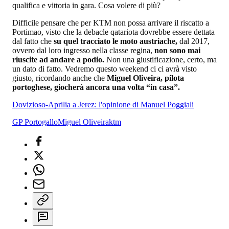
qualifica e vittoria in gara. Cosa volere di più?
Difficile pensare che per KTM non possa arrivare il riscatto a
Portimao, visto che la debacle qatariota dovrebbe essere dettata
dal fatto che
su quel tracciato le moto austriache,
dal 2017,
ovvero dal loro ingresso nella classe regina,
non sono mai
riuscite ad andare a podio.
Non una giustificazione, certo, ma
un dato di fatto. Vedremo questo weekend ci ci avrà visto
giusto, ricordando anche che
Miguel Oliveira, pilota
portoghese, giocherà ancora una volta “in casa”.
Dovizioso-Aprilia a Jerez: l'opinione di Manuel Poggiali
GP Portogallo
Miguel Oliveira
ktm