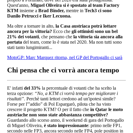
Quest'anno,
Miguel Oliveira si è spostato al team Factory
KTM
insieme a
Brad Binder,
mentre in
Tech3 ci sono
Danilo Petrucci e Iker Lecuona.
Ma oltre a tornare in alto,
la Casa austriaca potrà lottare
ancora per la vittoria?
Ecco che
gli ottimisti sono un bel
21% dei votanti
, che pensano che
la vittoria sia ancora alla
portata
del team, come lo è stata nel 2020. Ma non tutti sono
stati tanto lungimiranti...
MotoGP: Marc Marquez ritorna, nel GP del Portogallo ci sarà
Chi pensa che ci vorrà ancora tempo
E' infatti
del 33%
la percentuale di votanti che ha scelto la
terza opzione:
“No, a KTM ci vorrà tempo per migliorare i
risultati”.
Perchè tanti lettori credono ad un'ipotesi simile?
Forse per l'”addio” di Pol Espargarò, pilota che ha visto
crescere il progetto KTM? O per il fatto che
in Qatar le moto
austriache non sono state abbastanza competitive?
Guardando allo scorso anno, il weekend di gara del Portogallo
di Miguel Oliveira,
è stato impressionante
: primo nelle FP1,
secondo nelle FP3, ancora secondo nelle FP4, pole position in