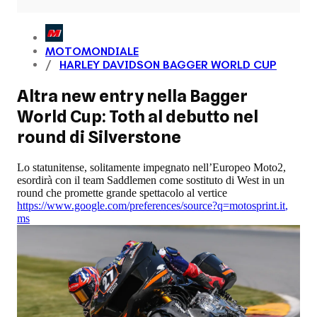
MOTOMONDIALE
HARLEY DAVIDSON BAGGER WORLD CUP
Altra new entry nella Bagger
World Cup: Toth al debutto nel
round di Silverstone
Lo statunitense, solitamente impegnato nell’Europeo Moto2,
esordirà con il team Saddlemen come sostituto di West in un
round che promette grande spettacolo al vertice
https://www.google.com/preferences/source?q=motosprint.it
,
ms