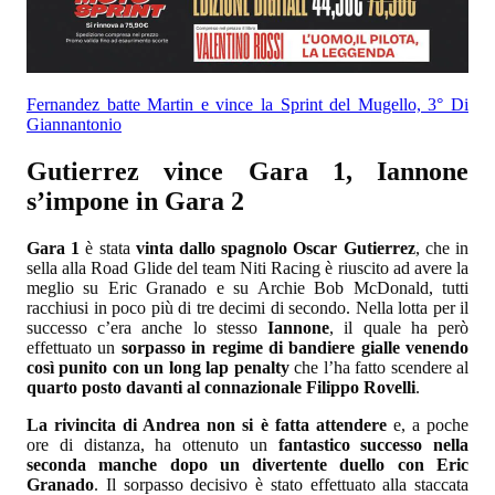
Fernandez batte Martin e vince la Sprint del Mugello, 3° Di
Giannantonio
Gutierrez vince Gara 1, Iannone
s’impone in Gara 2
Gara 1
è stata
vinta dallo spagnolo Oscar Gutierrez
, che in
sella alla Road Glide del team Niti Racing è riuscito ad avere la
meglio su Eric Granado e su Archie Bob McDonald, tutti
racchiusi in poco più di tre decimi di secondo. Nella lotta per il
successo c’era anche lo stesso
Iannone
, il quale ha però
effettuato un
sorpasso in regime di bandiere gialle venendo
così punito con un long lap penalty
che l’ha fatto scendere al
quarto posto davanti al connazionale Filippo Rovelli
.
La rivincita di Andrea non si è fatta attendere
e, a poche
ore di distanza, ha ottenuto un
fantastico successo nella
seconda manche dopo un divertente duello con Eric
Granado
. Il sorpasso decisivo è stato effettuato alla staccata