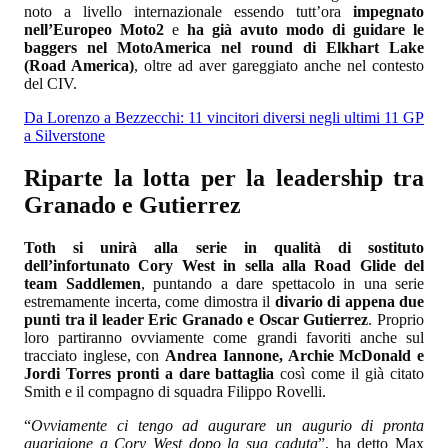
noto a livello internazionale essendo tutt’ora
impegnato
nell’Europeo Moto2
e
ha già avuto modo di guidare le
baggers nel MotoAmerica nel round di Elkhart Lake
(Road America)
, oltre ad aver gareggiato anche nel contesto
del CIV.
Da Lorenzo a Bezzecchi: 11 vincitori diversi negli ultimi 11 GP
a Silverstone
Riparte la lotta per la leadership tra
Granado e Gutierrez
Toth si unirà alla serie in qualità di sostituto
dell’infortunato Cory West in sella alla Road Glide del
team Saddlemen
, puntando a dare spettacolo in una serie
estremamente incerta, come dimostra il
divario di appena due
punti tra il leader Eric Granado e Oscar Gutierrez
. Proprio
loro partiranno ovviamente come grandi favoriti anche sul
tracciato inglese, con
Andrea Iannone, Archie McDonald e
Jordi Torres pronti a dare battaglia
così come il già citato
Smith e il compagno di squadra Filippo Rovelli.
“
Ovviamente ci tengo ad augurare un augurio di pronta
guarigione a Cory West dopo la sua caduta
”, ha detto Max