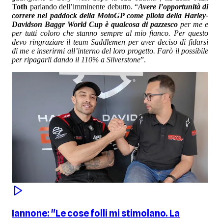
Toth
parlando dell’imminente debutto. “
Avere l’opportunità di
correre nel paddock della MotoGP come pilota della Harley-
Davidson Baggr World Cup è qualcosa di pazzesco
per me e
per tutti coloro che stanno sempre al mio fianco. Per questo
devo ringraziare il team Saddlemen per aver deciso di fidarsi
di me e inserirmi all’interno del loro progetto. Farò il possibile
per ripagarli dando il 110% a Silverstone
”.
Iannone: "Le cose folli mi stimolano. La