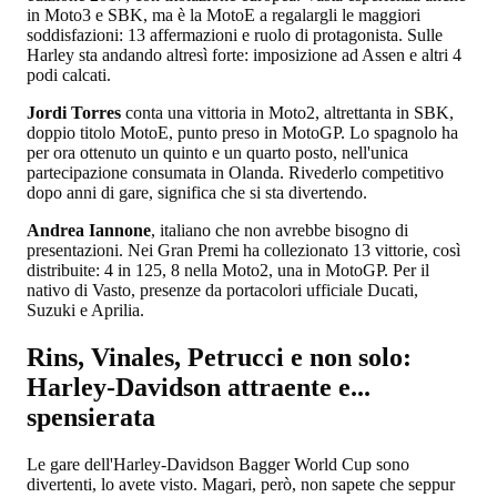
in Moto3 e SBK, ma è la MotoE a regalargli le maggiori
soddisfazioni: 13 affermazioni e ruolo di protagonista. Sulle
Harley sta andando altresì forte: imposizione ad Assen e altri 4
podi calcati.
Jordi Torres
conta una vittoria in Moto2, altrettanta in SBK,
doppio titolo MotoE, punto preso in MotoGP. Lo spagnolo ha
per ora ottenuto un quinto e un quarto posto, nell'unica
partecipazione consumata in Olanda. Rivederlo competitivo
dopo anni di gare, significa che si sta divertendo.
Andrea Iannone
, italiano che non avrebbe bisogno di
presentazioni. Nei Gran Premi ha collezionato 13 vittorie, così
distribuite: 4 in 125, 8 nella Moto2, una in MotoGP. Per il
nativo di Vasto, presenze da portacolori ufficiale Ducati,
Suzuki e Aprilia.
Rins, Vinales, Petrucci e non solo:
Harley-Davidson attraente e...
spensierata
Le gare dell'Harley-Davidson Bagger World Cup sono
divertenti, lo avete visto. Magari, però, non sapete che seppur