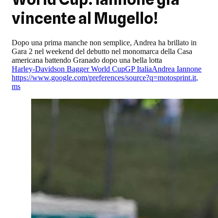
vincente al Mugello!
Dopo una prima manche non semplice, Andrea ha brillato in
Gara 2 nel weekend del debutto nel monomarca della Casa
americana battendo Granado dopo una bella lotta
Harley-Davidson Bagger World Cup
GP Italia
Andrea Iannone
https://www.google.com/preferences/source?q=motosprint.it
,
ms