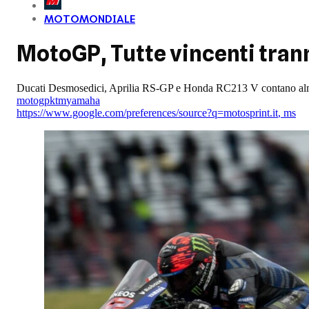
MOTOMONDIALE
MotoGP, Tutte vincenti tran
Ducati Desmosedici, Aprilia RS-GP e Honda RC213 V contano alm
motogp
ktm
yamaha
https://www.google.com/preferences/source?q=motosprint.it
,
ms