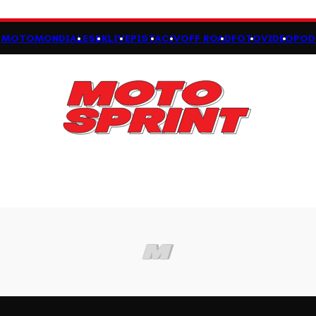
MOTOMONDIALE
SBK
LIVE
PISTA
CIV
OFF ROAD
FOTO
VIDEO
POD