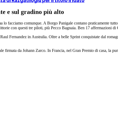
ta di Razgatlioglu per il titolo iridato
 e sul gradino più alto
 ma lo facciamo comunque. A Borgo Panigale contano praticamente tutto
ttorie con questi tre piloti, più Pecco Bagnaia. Ben 17 affermazioni di
Raul Fernandez in Australia. Oltre a belle Sprint conquistate dal romagn
nale firmata da Johann Zarco. In Francia, nel Gran Premio di casa, la pun