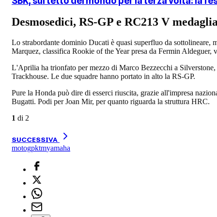
SBK, sul tetto del mondo per la terza volta: la fes
Desmosedici, RS-GP e RC213 V medagliate
Lo strabordante dominio Ducati è quasi superfluo da sottolineare,
Marquez, classifica Rookie of the Year presa da Fermin Aldeguer, vi
L'Aprilia ha trionfato per mezzo di Marco Bezzecchi a Silverstone, 
Trackhouse. Le due squadre hanno portato in alto la RS-GP.
Pure la Honda può dire di esserci riuscita, grazie all'impresa nazio
Bugatti. Podi per Joan Mir, per quanto riguarda la struttura HRC.
1
di
2
SUCCESSIVA
motogp
ktm
yamaha