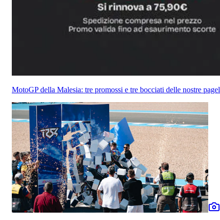
MotoGP della Malesia: tre promossi e tre bocciati delle nostre pagel