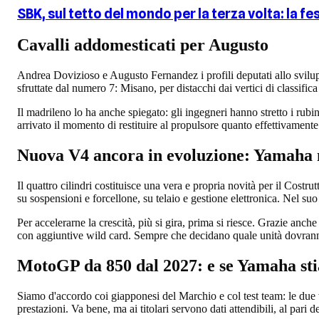
SBK, sul tetto del mondo per la terza volta: la fes
Cavalli addomesticati per Augusto
Andrea Dovizioso e Augusto Fernandez i profili deputati allo svilup
sfruttate dal numero 7: Misano, per distacchi dai vertici di classific
Il madrileno lo ha anche spiegato: gli ingegneri hanno stretto i rubi
arrivato il momento di restituire al propulsore quanto effettivamente
Nuova V4 ancora in evoluzione: Yamaha 
Il quattro cilindri costituisce una vera e propria novità per il Costru
su sospensioni e forcellone, su telaio e gestione elettronica. Nel su
Per accelerarne la crescità, più si gira, prima si riesce. Grazie anch
con aggiuntive wild card. Sempre che decidano quale unità dovrann
MotoGP da 850 dal 2027: e se Yamaha sti
Siamo d'accordo coi giapponesi del Marchio e col test team: le due 
prestazioni. Va bene, ma ai titolari servono dati attendibili, al pari