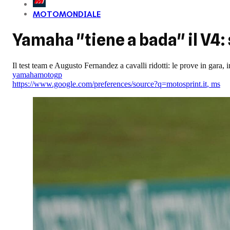
MOTOMONDIALE
Yamaha "tiene a bada" il V4
Il test team e Augusto Fernandez a cavalli ridotti: le prove in gara,
yamaha
motogp
https://www.google.com/preferences/source?q=motosprint.it
,
ms