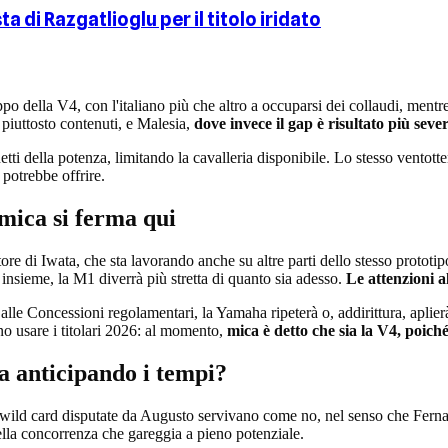
ta di Razgatlioglu per il titolo iridato
po della V4, con l'italiano più che altro a occuparsi dei collaudi, ment
a piuttosto contenuti, e Malesia,
dove invece il gap è risultato più seve
netti della potenza, limitando la cavalleria disponibile. Lo stesso vento
 potrebbe offrire.
mica si ferma qui
ttore di Iwata, che sta lavorando anche su altre parti dello stesso prototi
o insieme, la M1 diverrà più stretta di quanto sia adesso.
Le attenzioni a
e alle Concessioni regolamentari, la Yamaha ripeterà o, addirittura, aplie
o usare i titolari 2026: al momento,
mica è detto che sia la V4, poiché
a anticipando i tempi?
wild card disputate da Augusto servivano come no, nel senso che Fernand
 della concorrenza che gareggia a pieno potenziale.