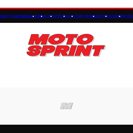
MOTOMONDIALE
SBK
LIVE
PISTA
CIV
OFF ROAD
FOTO
VIDEO
POD