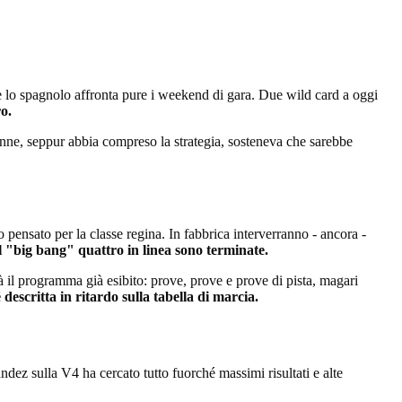
re lo spagnolo affronta pure i weekend di gara. Due wild card a oggi
ro.
ttenne, seppur abbia compreso la strategia, sosteneva che sarebbe
po pensato per la classe regina. In fabbrica interverranno - ancora -
l "big bang" quattro in linea sono terminate.
rà il programma già esibito: prove, prove e prove di pista, magari
 descritta in ritardo sulla tabella di marcia.
ez sulla V4 ha cercato tutto fuorché massimi risultati e alte