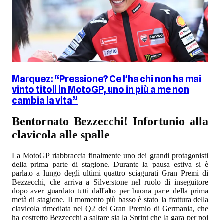
Marquez: “Pressione? Ce l'ha chi non ha mai
vinto titoli in MotoGP, uno in più a me non
cambia la vita”
Bentornato Bezzecchi! Infortunio alla
clavicola alle spalle
La MotoGP riabbraccia finalmente uno dei grandi protagonisti
della prima parte di stagione. Durante la pausa estiva si è
parlato a lungo degli ultimi quattro sciagurati Gran Premi di
Bezzecchi, che arriva a Silverstone nel ruolo di inseguitore
dopo aver guardato tutti dall'alto per buona parte della prima
metà di stagione. Il momento più basso è stato la frattura della
clavicola rimediata nel Q2 del Gran Premio di Germania, che
ha costretto Bezzecchi a saltare sia la Sprint che la gara per poi