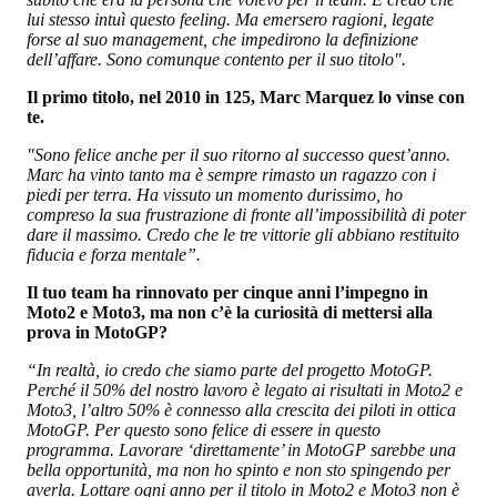
lui stesso intuì questo feeling. Ma emersero ragioni, legate
forse al suo management, che impedirono la definizione
dell’affare. Sono comunque contento per il suo titolo".
Il primo titolo, nel 2010 in 125, Marc Marquez lo vinse con
te.
"Sono felice anche per il suo ritorno al successo quest’anno.
Marc ha vinto tanto ma è sempre rimasto un ragazzo con i
piedi per terra. Ha vissuto un momento durissimo, ho
compreso la sua frustrazione di fronte all’impossibilità di poter
dare il massimo. Credo che le tre vittorie gli abbiano restituito
fiducia e forza mentale”.
Il tuo team ha rinnovato per cinque anni l’impegno in
Moto2 e Moto3, ma non c’è la curiosità di mettersi alla
prova in MotoGP?
“In realtà, io credo che siamo parte del progetto MotoGP.
Perché il 50% del nostro lavoro è legato ai risultati in Moto2 e
Moto3, l’altro 50% è connesso alla crescita dei piloti in ottica
MotoGP. Per questo sono felice di essere in questo
programma. Lavorare ‘direttamente’ in MotoGP sarebbe una
bella opportunità, ma non ho spinto e non sto spingendo per
averla. Lottare ogni anno per il titolo in Moto2 e Moto3 non è