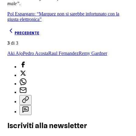
male”.
Pol Espargaro: “Marquez non si sarebbe infortunato con la
giusta elettronica”
PRECEDENTE
3
di
3
Aki Ajo
Pedro Acosta
Raul Fernandez
Remy Gardner
Iscriviti alla newsletter