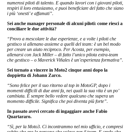
numerosi piloti di talento. E quando lavori con i giovani piloti,
respiri il loro entusiasmo, e puoi beneficiare del fatto che siano
i più ‘onesti’ e affamati”.
Sei anche manager personale di alcuni piloti: come riesci a
conciliare le due attività?
“Provo a mescolare le due esperienze, e a volte i piloti che
gestisco si allenano assieme a quelli del team: è un bel modo
per creare un aiuto reciproco. Per Acosta, per esempio,
allenarsi con Jack Miller – di fatto l’unico pilota extra-team
che gestisco – o Maverick Viñales è un’esperienza formativa”.
Sei tornato a vincere in Moto2 cinque anni dopo la
doppietta di Johann Zarco.
“Sono felice per il suo ritorno al top in MotoGP, dopo i
momenti difficili di due anni fa, nei quali la sua vita è un po’
cambiata. È sempre bello vedere qualcuno che supera un
momento difficile. Significa che poi diventa più forte”.
In passato avevi cercato di ingaggiare anche Fabio
Quartararo.
“Sì, per la Moto3. Ci incontrammo nel mio ufficio, e compresi
subito che era la persona che volevo per il team. E credo che