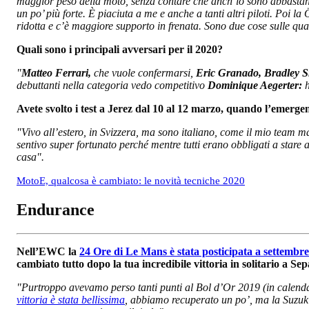
maggior peso della moto, senza contare che anch’io sono abbastan
un po’ più forte. È piaciuta a me e anche a tanti altri piloti. Poi l
ridotta e c’è maggiore supporto in frenata. Sono due cose sulle q
Quali sono i principali avversari per il 2020?
"
Matteo Ferrari,
che vuole confermarsi,
Eric Granado, Bradley S
debuttanti nella categoria vedo competitivo
Dominique Aegerter:
h
Avete svolto i test a Jerez dal 10 al 12 marzo, quando l’emerge
"Vivo all’estero, in Svizzera, ma sono italiano, come il mio team m
sentivo super fortunato perché mentre tutti erano obbligati a stare 
casa".
MotoE, qualcosa è cambiato: le novità tecniche 2020
Endurance
Nell’EWC la
24 Ore di Le Mans è stata posticipata a settembre
cambiato tutto dopo la tua incredibile vittoria in solitario a S
"Purtroppo avevamo perso tanti punti al Bol d’Or 2019 (in calend
vittoria è stata bellissima
, abbiamo recuperato un po’, ma la Suzuk