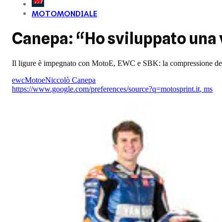
MOTOMONDIALE
Canepa: “Ho sviluppato una v
Il ligure è impegnato con MotoE, EWC e SBK: la compressione dei ca
ewc
Motoe
Niccolò Canepa
https://www.google.com/preferences/source?q=motosprint.it
,
ms