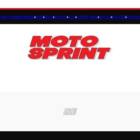
MOTOMONDIALE
SBK
LIVE
PISTA
CIV
OFF ROAD
FOTO
VIDEO
POD