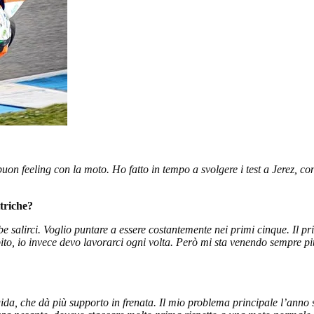
on feeling con la moto. Ho fatto in tempo a svolgere i test a Jerez, con
ettriche?
be salirci. Voglio puntare a essere costantemente nei primi cinque. Il p
bito, io invece devo lavorarci ogni volta. Però mi sta venendo sempre p
a, che dà più supporto in frenata. Il mio problema principale l’anno sc