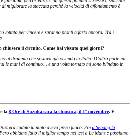
e fare tanta percorrenza. Con questa gomma si riesce a staccare
e di migliorare la staccata perché la velocità di affondamento è
o lottato per vincere e saranno pronti a farlo ancora. Tra i
dio".
 chiusero il circuito. Come hai vissuto quei giorni?
ino al dramma che si stava già vivendo in Italia. D’altra parte mi
arsi le mani di continuo… e una volta tornato mi sono blindato in
 e la
8 Ore di Suzuka sarà la chiusura, il 1° novembre
. È
 Baz era caduto la moto aveva preso fuoco. Poi
a Sepang la
Però abbiamo fatto il miglior tempo nei test a Le Mans e possiamo