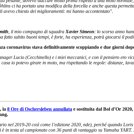
za pesante, dovevo staccare molto prima rispetto a una moto normale, 
a Öhlins ci ha portato una modifica della forcella e anche questa permett
uali avevo chiesto dei miglioramenti: mi hanno accontentato".
mith
, il mio compagno di squadra
Xavier Simeon
: lo scorso anno hann
a fatto subito buoni tempi, è forte, ha esperienza, potrà giocarsi il po
nza coronavirus stava definitivamente scoppiando e due giorni dopo
anager Lucio (Cecchinello) e i miei meccanici, e con il pensiero ero vic
a casa io potevo girare in moto, ma rispettando le regole: distanze, lav
, la
8 Ore di Oschersleben annullata
e sostituita dal Bol d’Or 2020,
epang.
ario nel 2019-20 così come l’edizione 2020, nde), perché quando Loris
i è in testa al campionato con 36 punti di vantaggio su Yamaha YART. 