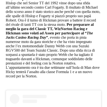
Hislop che nel Senior TT del 1992 vinse dopo una sfida
all’ultimo secondo contro Carl Fogarty. Il risultato di Michael
dello scorso anno è stato storico anche perché con quella moto,
alle spalle di Hislop e Fogarty si piazzò proprio suo papà
Robert. Ora è il turno di Hickman provare a battere il record
del rivale di tanti TT con la stessa moto.
Per preparare al
meglio la gara del Classic TT, WizNorton Racing e
Hickman sono volati ad Assen per partecipare al “
The
Jacks Casino Racing Day
”
, evento che porta in pista
numerose moto da gara storiche e che ha visto impegnato
anche l’ex motomondiale Danny Webb con una Suzuki
RGV500 del Team Suzuki Classic. Dopo una sfida ricca di
sorpassi a spuntarla è stato proprio Webb che ha tagliato il
traguardo davanti a Hickman, comunque soddisfatto delle
prestazioni e del feeling con la Norton rotativa.
L’appuntamento ora è tra due settimane sull’Isola di Man dove
Hicky tenterà l’assalto alla classe Formula 1 e a un nuovo
record per la Norton.