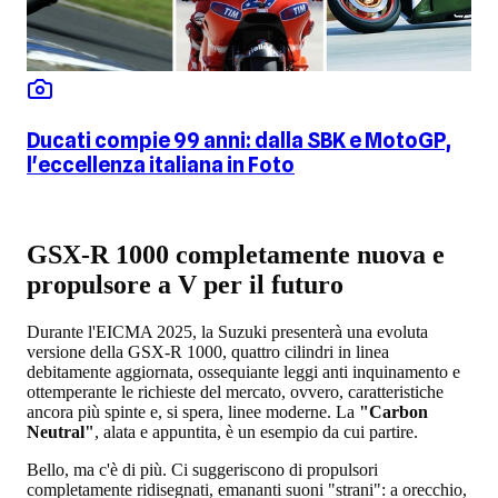
Ducati compie 99 anni: dalla SBK e MotoGP,
l'eccellenza italiana in Foto
GSX-R 1000 completamente nuova e
propulsore a V per il futuro
Durante l'EICMA 2025, la Suzuki presenterà una evoluta
versione della GSX-R 1000, quattro cilindri in linea
debitamente aggiornata, ossequiante leggi anti inquinamento e
ottemperante le richieste del mercato, ovvero, caratteristiche
ancora più spinte e, si spera, linee moderne. La
"Carbon
Neutral"
, alata e appuntita, è un esempio da cui partire.
Bello, ma c'è di più. Ci suggeriscono di propulsori
completamente ridisegnati, emananti suoni "strani": a orecchio,