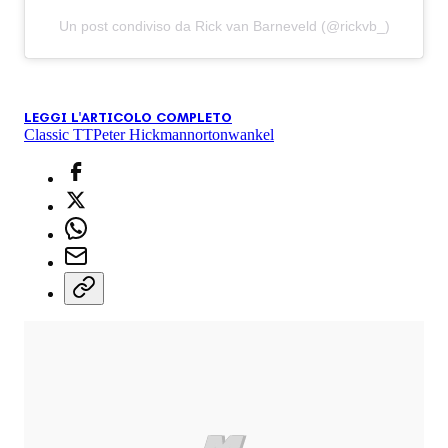
Un post condiviso da Rick van Barneveld (@rickvb_)
LEGGI L'ARTICOLO COMPLETO
Classic TT
Peter Hickman
norton
wankel