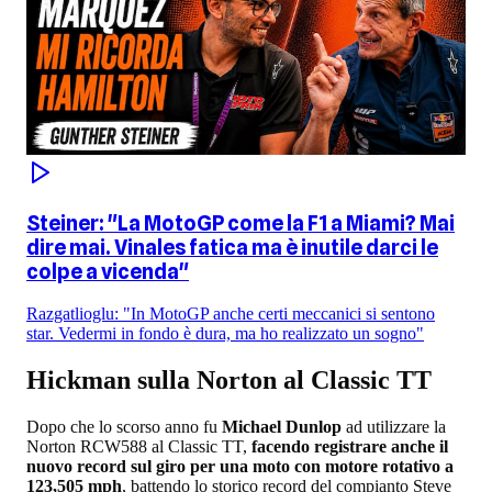
Steiner: "La MotoGP come la F1 a Miami? Mai
dire mai. Vinales fatica ma è inutile darci le
colpe a vicenda"
Razgatlioglu: "In MotoGP anche certi meccanici si sentono
star. Vedermi in fondo è dura, ma ho realizzato un sogno"
Hickman sulla Norton al Classic TT
Dopo che lo scorso anno fu
Michael Dunlop
ad utilizzare la
Norton RCW588 al Classic TT,
facendo registrare anche il
nuovo record sul giro per una moto con motore rotativo a
123,505 mph
, battendo lo storico record del compianto Steve