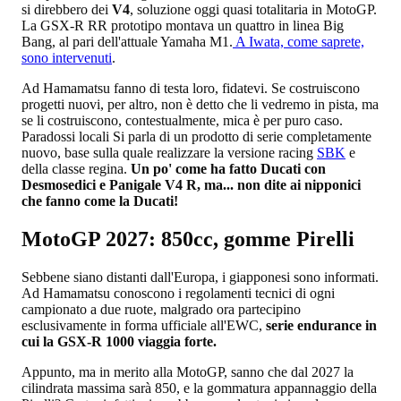
si direbbero dei
V4
, soluzione oggi quasi totalitaria in MotoGP.
La GSX-R RR prototipo montava un quattro in linea Big
Bang, al pari dell'attuale Yamaha M1.
A Iwata, come saprete,
sono intervenuti
.
Ad Hamamatsu fanno di testa loro, fidatevi. Se costruiscono
progetti nuovi, per altro, non è detto che li vedremo in pista, ma
se li costruiscono, contestualmente, mica è per puro caso.
Paradossi locali Si parla di un prodotto di serie completamente
nuovo, base sulla quale realizzare la versione racing
SBK
e
della classe regina.
Un po' come ha fatto Ducati con
Desmosedici e Panigale V4 R, ma... non dite ai nipponici
che fanno come la Ducati!
MotoGP 2027: 850cc, gomme Pirelli
Sebbene siano distanti dall'Europa, i giapponesi sono informati.
Ad Hamamatsu conoscono i regolamenti tecnici di ogni
campionato a due ruote, malgrado ora partecipino
esclusivamente in forma ufficiale all'EWC,
serie endurance in
cui la GSX-R 1000 viaggia forte.
Appunto, ma in merito alla MotoGP, sanno che dal 2027 la
cilindrata massima sarà 850, e la gommatura appannaggio della