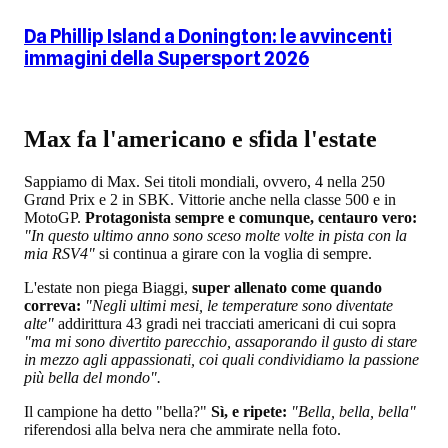
Da Phillip Island a Donington: le avvincenti
immagini della Supersport 2026
Max fa l'americano e sfida l'estate
Sappiamo di Max. Sei titoli mondiali, ovvero, 4 nella 250
Gr
a
nd Prix e 2 in SBK. Vittorie anche nella classe 500 e in
MotoGP.
Protagonista sempre e comunque, centauro vero:
"In questo ultimo anno sono sceso molte volte in pista con la
mia RSV4"
si continua a girare con la voglia di sempre.
L'estate non piega Biaggi,
super allenato come quando
correva:
"Negli ultimi mesi, le temperature sono diventate
alte"
addirittura 43 gradi nei tracciati americani di cui sopra
"ma mi sono divertito parecchio, assaporando il gusto di stare
in mezzo agli appassionati, coi quali condividiamo la passione
più bella del mondo".
Il campione ha detto "bella?"
Sì, e ripete:
"Bella, bella, bella"
riferendosi alla belva nera che ammirate nella foto.