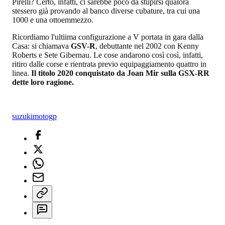
Pirelli? Certo, infatti, ci sarebbe poco da stupirsi qualora
stessero già provando al banco diverse cubature, tra cui una
1000 e una ottoemmezzo.
Ricordiamo l'ultiima configurazione a V portata in gara dalla
Casa: si chiamava
GSV-R
, debuttante nel 2002 con Kenny
Roberts e Sete Gibernau. Le cose andarono così così, infatti,
ritiro dalle corse e rientrata previo equipaggiamento quattro in
linea.
Il titolo 2020 conquistato da Joan Mir sulla GSX-RR
dette loro ragione.
suzuki
motogp