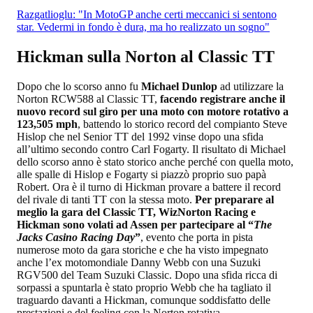
Razgatlioglu: "In MotoGP anche certi meccanici si sentono
star. Vedermi in fondo è dura, ma ho realizzato un sogno"
Hickman sulla Norton al Classic TT
Dopo che lo scorso anno fu
Michael Dunlop
ad utilizzare la
Norton RCW588 al Classic TT,
facendo registrare anche il
nuovo record sul giro per una moto con motore rotativo a
123,505 mph
, battendo lo storico record del compianto Steve
Hislop che nel Senior TT del 1992 vinse dopo una sfida
all’ultimo secondo contro Carl Fogarty. Il risultato di Michael
dello scorso anno è stato storico anche perché con quella moto,
alle spalle di Hislop e Fogarty si piazzò proprio suo papà
Robert. Ora è il turno di Hickman provare a battere il record
del rivale di tanti TT con la stessa moto.
Per preparare al
meglio la gara del Classic TT, WizNorton Racing e
Hickman sono volati ad Assen per partecipare al “
The
Jacks Casino Racing Day
”
, evento che porta in pista
numerose moto da gara storiche e che ha visto impegnato
anche l’ex motomondiale Danny Webb con una Suzuki
RGV500 del Team Suzuki Classic. Dopo una sfida ricca di
sorpassi a spuntarla è stato proprio Webb che ha tagliato il
traguardo davanti a Hickman, comunque soddisfatto delle
prestazioni e del feeling con la Norton rotativa.