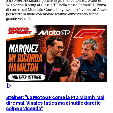
Sarà Peter Hickman a portare in gara la Norton RCW588 di
WizNorton Racing al Classic TT nella classe Formula 1. Prima
di correre sul Mountain Couse, l’inglese è però volato ad Assen
per testare la moto con motore rotativo dimostrando subito
grande velocità.
Steiner: "La MotoGP come la F1 a Miami? Mai
dire mai. Vinales fatica ma è inutile darci le
colpe a vicenda"