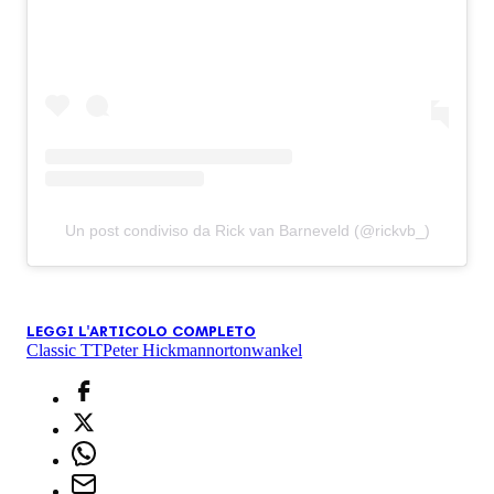
Un post condiviso da Rick van Barneveld (@rickvb_)
LEGGI L'ARTICOLO COMPLETO
Classic TT
Peter Hickman
norton
wankel