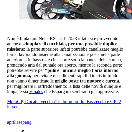
Non è finita qui. Nella RS – GP 2023 infatti si è provveduto
anche
a sdoppiare il cucchiaio, per una possibile duplice
missione:
la parte superiore infatti potrebbe canalizzare meglio
l’aria, lavorando insieme alla canalizzazione posta nella parte
anteriore – in basso – e che scorre sotto la pancia della carena,
prendendo aria dal puntale ora aperto, mentre la seconda parte
potrebbe servire per
“pulire” ancora meglio l’aria intorno
alla gomma,
per evitare decadimenti rapidi. Dulcis in fundo
non vanno dimenticate
le griglie poste tra motore e carena,
per migliorare il raffreddamento: la lista delle novità dunque è
lunga, e sia
Vinales
che Espargarò sembrano già apprezzare.
MotoGP, Ducati "vecchia" fa buon brodo: Bezzecchi e GP22
in vetta
aprilia
sepang