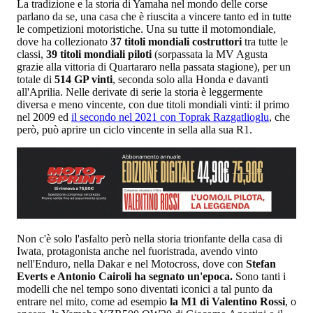
La tradizione e la storia di Yamaha nel mondo delle corse
parlano da se, una casa che è riuscita a vincere tanto ed in tutte
le competizioni motoristiche. Una su tutte il motomondiale,
dove ha collezionato
37 titoli mondiali costruttori
tra tutte le
classi,
39 titoli mondiali piloti
(sorpassata la MV Agusta
grazie alla vittoria di Quartararo nella passata stagione), per un
totale di
514 GP vinti
, seconda solo alla Honda e davanti
all'Aprilia. Nelle derivate di serie la storia è leggermente
diversa e meno vincente, con due titoli mondiali vinti: il primo
nel 2009 ed
il secondo nel 2021 con Toprak
Razgatlioglu
, che
però, può aprire un ciclo vincente in sella alla sua R1.
Non c'è solo l'asfalto però nella storia trionfante della casa di
Iwata, protagonista anche nel fuoristrada, avendo vinto
nell'Enduro, nella Dakar e nel Motocross, dove con
Stefan
Everts e Antonio Cairoli ha segnato un'epoca.
Sono tanti i
modelli che nel tempo sono diventati iconici a tal punto da
entrare nel mito, come ad esempio
la M1 di Valentino Rossi
, o