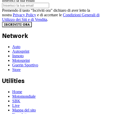
Inserisci la tua email
Premendo il tasto “Iscriviti ora” dichiaro di aver letto la
nostra
Privacy Policy
e di accettare le
Condizioni Generali di
Utilizzo dei Siti e di Vendita
.
ISCRIVITI ORA
Network
Auto
Autosprint
Inmoto
Motosprint
Guerin Sportivo
Store
Utilities
Home
Motomondiale
SBK
Live
Mappa del sito