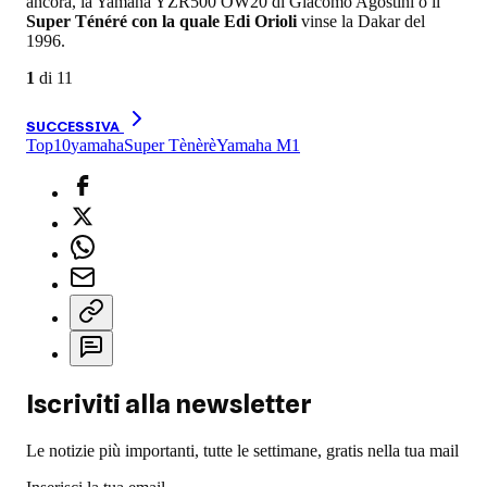
ancora, la Yamaha YZR500 OW20 di Giacomo Agostini o il
Super Ténéré con la quale Edi Orioli
vinse la Dakar del
1996.
1
di
11
SUCCESSIVA
Top10
yamaha
Super Tènèrè
Yamaha M1
Iscriviti alla newsletter
Le notizie più importanti, tutte le settimane, gratis nella tua mail