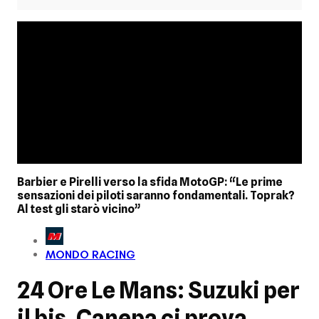
Barbier e Pirelli verso la sfida MotoGP: “Le prime
sensazioni dei piloti saranno fondamentali. Toprak?
Al test gli starò vicino”
MONDO RACING
24 Ore Le Mans: Suzuki per
il bis, Canepa ci prova