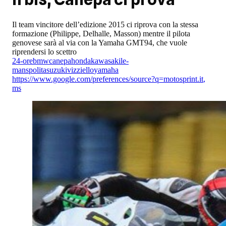
Il team vincitore dell’edizione 2015 ci riprova con la stessa
formazione (Philippe, Delhalle, Masson) mentre il pilota
genovese sarà al via con la Yamaha GMT94, che vuole
riprendersi lo scettro
24-ore
bmw
canepa
honda
kawasaki
le-
mans
polita
suzuki
vizziello
yamaha
https://www.google.com/preferences/source?q=motosprint.it
,
ms