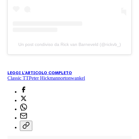
Un post condiviso da Rick van Barneveld (@rickvb_)
LEGGI L'ARTICOLO COMPLETO
Classic TT
Peter Hickman
norton
wankel