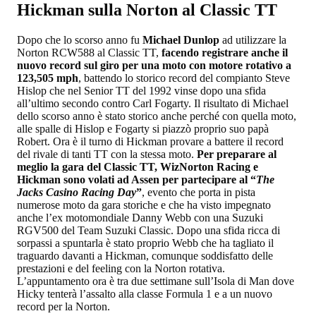
Hickman sulla Norton al Classic TT
Dopo che lo scorso anno fu
Michael Dunlop
ad utilizzare la
Norton RCW588 al Classic TT,
facendo registrare anche il
nuovo record sul giro per una moto con motore rotativo a
123,505 mph
, battendo lo storico record del compianto Steve
Hislop che nel Senior TT del 1992 vinse dopo una sfida
all’ultimo secondo contro Carl Fogarty. Il risultato di Michael
dello scorso anno è stato storico anche perché con quella moto,
alle spalle di Hislop e Fogarty si piazzò proprio suo papà
Robert. Ora è il turno di Hickman provare a battere il record
del rivale di tanti TT con la stessa moto.
Per preparare al
meglio la gara del Classic TT, WizNorton Racing e
Hickman sono volati ad Assen per partecipare al “
The
Jacks Casino Racing Day
”
, evento che porta in pista
numerose moto da gara storiche e che ha visto impegnato
anche l’ex motomondiale Danny Webb con una Suzuki
RGV500 del Team Suzuki Classic. Dopo una sfida ricca di
sorpassi a spuntarla è stato proprio Webb che ha tagliato il
traguardo davanti a Hickman, comunque soddisfatto delle
prestazioni e del feeling con la Norton rotativa.
L’appuntamento ora è tra due settimane sull’Isola di Man dove
Hicky tenterà l’assalto alla classe Formula 1 e a un nuovo
record per la Norton.