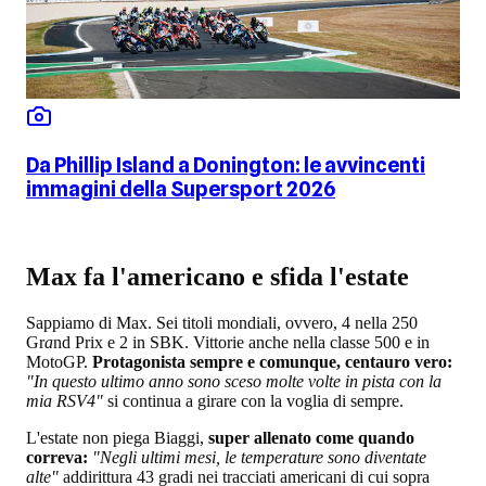
Da Phillip Island a Donington: le avvincenti
immagini della Supersport 2026
Max fa l'americano e sfida l'estate
Sappiamo di Max. Sei titoli mondiali, ovvero, 4 nella 250
Gr
a
nd Prix e 2 in SBK. Vittorie anche nella classe 500 e in
MotoGP.
Protagonista sempre e comunque, centauro vero:
"In questo ultimo anno sono sceso molte volte in pista con la
mia RSV4"
si continua a girare con la voglia di sempre.
L'estate non piega Biaggi,
super allenato come quando
correva:
"Negli ultimi mesi, le temperature sono diventate
alte"
addirittura 43 gradi nei tracciati americani di cui sopra