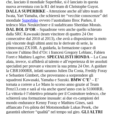
che, lasciato il mondiale Superbike, si è lanciato in questa
nuova avventura con la R1 del team di Christophe Guyot.
DALLA SUPERBIKE
- Attenzione anche all’altro team di
Iwata, Yart Yamaha, che schiererà tre “vecchie conoscenze” del
mondiale
Superbike
ovvero l’australiano Broc Parkes, il
tedesco Max Neukirchner e il sudafricano Sheridan Morais.
DAL BOL D’OR
– Squadrone vero anche quello schierato
dalla SRC Kawasaki (team vincitore di quattro 24 Ore
consecutive dal 2010 al 2013), che avrà a disposizione la moto
più vincente degli ultimi anni tra le derivate di serie, la
(rinnovata) ZX10R. A guidarla, la formazione capace di
vincere l’ultimo Bol d’Or: i francesi Gregory Leblanc, Fabien
Foret e Mathieu Lagrive.
SPECIALISTI HONDA
– La Casa
alata, invece, si affiderà al talento e all’esperienza di tre assoluti
specialisti per provare a vincere la sua prima 24 Ore. A guidare
la CBR1000RR, infatti saranno Julien Da Costa, Freddy Foray
e Sebastien Gimbert, che proveranno a sorprendere gli
squadroni Kawasaki, Yamaha e Suzuki.
BMW C’E’
– E’
tornata a correre a Le Mans lo scorso anno grazie al Team
Penz13.com e sarà al via anche quest’anno con la S1000RR.
La vittoria è l’obiettivo primario per il Costruttore tedesco, che
schiererà una formazione inusuale: ai due ex-campioni del
mondo endurance Kenny Foray e Mathieu Gines, sarà
affiancato l’ex-pilota del Motomondiale Lukas Pesek, che
garantirà ulteriore “qualità” nel tempo sul giro.
GLI ALTRI