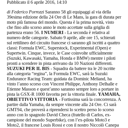
Pubblicato il 6 aprile 2016, 14:10
di Federico Porrozzi
Saranno 58 gli equipaggi al via della
39esima edizione della 24 Ore di Le Mans, la gara di durata per
moto più famosa del mondo. Questa è la prima novità, visto
che fino allo scorso anno le moto accettate sulla griglia di
partenza erano 56.
I NUMERI
- La seconda è relativa al
numero delle categorie. Sabato 9 aprile, alle ore 15, schierati
sul rettilineo del circuito francese ci saranno gli iscritti a quattro
classi: Formula EWC, Superstock, Experimental (Open) e
Supertwin. Cinque, invece, le Case coinvolte ufficialmente
(Suzuki, Kawasaki, Yamaha, Honda e BMW) mentre i piloti
pronti a scendere in pista arrivano da 10 Nazioni differenti.
SUZUKI PER IL BIS
- Squadra da battere tra le 20 iscritte
alla categoria “regina”, la Formula EWC, sarà la Suzuki
Endurance Racing Team: guidata da Dominic Meliand, ha
vinto l’anno scorso con Vincent Philippe, Anthony Delhalle e
Etienne Masson e quest’anno saranno sempre loro a portare in
pista la GSX-R 1000 favorita per la vittoria finale.
YAMAHA,
OBIETTIVO VITTORIA
- Fortissima sarà la concorrenza. A
partire dalla Yamaha, da sempre vincente alla 24 Ore. Ci sarà
GMT94, che proverà a riprendersi lo scettro perso lo scorso
anno con lo spagnolo David Checa (fratello di Carlos, ex-
campione del mondo Superbike), con l’ex-pilota Moto3 e
Moto2, il francese Louis Rossi e con il nostro Niccolò Canepa