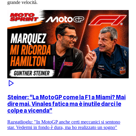
grande velocità.
Steiner: "La MotoGP come la F1 a Miami? Mai
dire mai. Vinales fatica ma è inutile darci le
colpe a vicenda"
Razgatlioglu: "In MotoGP anche certi meccanici si sentono
star. Vedermi in fondo è dura, ma ho realizzato un sogno"