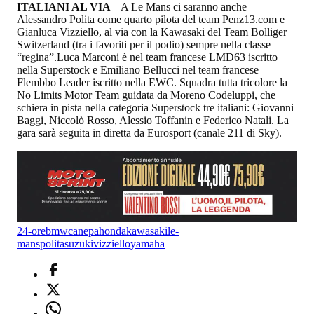
ITALIANI AL VIA
– A Le Mans ci saranno anche
Alessandro Polita come quarto pilota del team Penz13.com e
Gianluca Vizziello, al via con la Kawasaki del Team Bolliger
Switzerland (tra i favoriti per il podio) sempre nella classe
“regina”.Luca Marconi è nel team francese LMD63 iscritto
nella Superstock e Emiliano Bellucci nel team francese
Flembbo Leader iscritto nella EWC. Squadra tutta tricolore la
No Limits Motor Team guidata da Moreno Codeluppi, che
schiera in pista nella categoria Superstock tre italiani: Giovanni
Baggi, Niccolò Rosso, Alessio Toffanin e Federico Natali. La
gara sarà seguita in diretta da Eurosport (canale 211 di Sky).
24-ore
bmw
canepa
honda
kawasaki
le-
mans
polita
suzuki
vizziello
yamaha