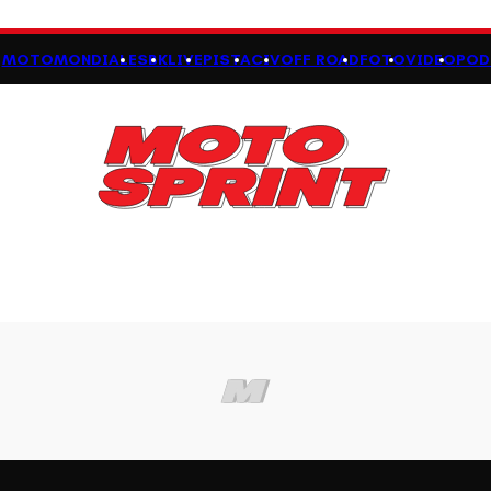
MOTOMONDIALE
SBK
LIVE
PISTA
CIV
OFF ROAD
FOTO
VIDEO
POD