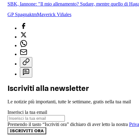
SBK, Iannone: "Il mio allenamento? Sudare, mentre quello di Haga
GP Spagna
ktm
Maverick Viñales
Iscriviti alla newsletter
Le notizie più importanti, tutte le settimane, gratis nella tua mail
Inserisci la tua email
Premendo il tasto “Iscriviti ora” dichiaro di aver letto la nostra
Priv
ISCRIVITI ORA