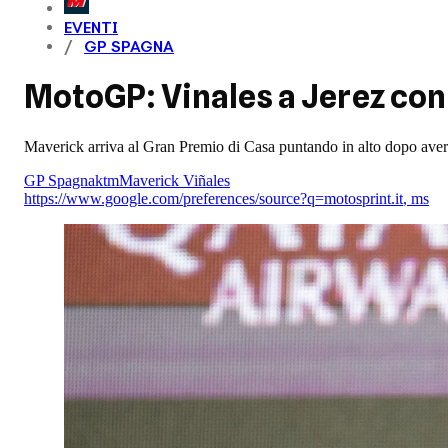
EVENTI
GP SPAGNA
MotoGP: Vinales a Jerez con 
Maverick arriva al Gran Premio di Casa puntando in alto dopo aver 
GP Spagna
ktm
Maverick Viñales
https://www.google.com/preferences/source?q=motosprint.it
,
ms