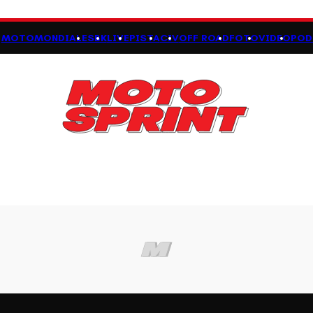
MOTOMONDIALE
SBK
LIVE
PISTA
CIV
OFF ROAD
FOTO
VIDEO
POD