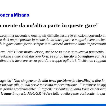
toner a Misano
 mente da un'altra parte in queste gare"
cchi ha raccontato quanto sia difficile gestire le emozioni correndo in 
ere devi un po' portare la mente da un’altra parte e magari avere anche
 la gara come faccio sempre e mi lascerò andare a tante imprecazioni
ez: "
Nel T3 ero molto veloce, anche se la moto si muoveva parecchio.
eekend siamo stati davvero forti:
se sono riuscito a battagliare con le
nuare a lavorare senza guardare troppo agli altri, finché non raggiun
Bagnaia: "
Non sto pensando alla terza posizione in classifica
, a dire l
r tornare giù, quindi serve massima concentrazione
". Il riminese ha a
a da gestire emotivamente: "È
difficile raccontare quanto fosse emoziona
 le lame in questa MotoGP.
Vedere tutta quella gente così contenta pur