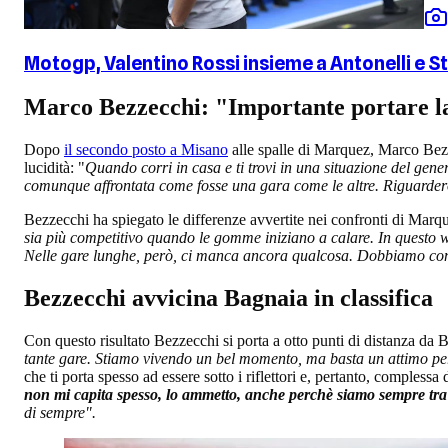
Motogp, Valentino Rossi insieme a Antonelli e S
Marco Bezzecchi: "Importante portare la
Dopo
il secondo posto a Misano
alle spalle di Marquez, Marco Bezze
lucidità: "
Quando corri in casa e ti trovi in una situazione del gen
comunque affrontata come fosse una gara come le altre. Riguarderò
Bezzecchi ha spiegato le differenze avvertite nei confronti di Marqu
sia più competitivo quando le gomme iniziano a calare. In questo w
Nelle gare lunghe, però, ci manca ancora qualcosa. Dobbiamo conti
Bezzecchi avvicina Bagnaia in classifica
Con questo risultato Bezzecchi si porta a otto punti di distanza da 
tante gare. Stiamo vivendo un bel momento, ma basta un attimo pe
che ti porta spesso ad essere sotto i riflettori e, pertanto, compless
non mi capita spesso, lo ammetto, anche perchè siamo sempre tra
di sempre".