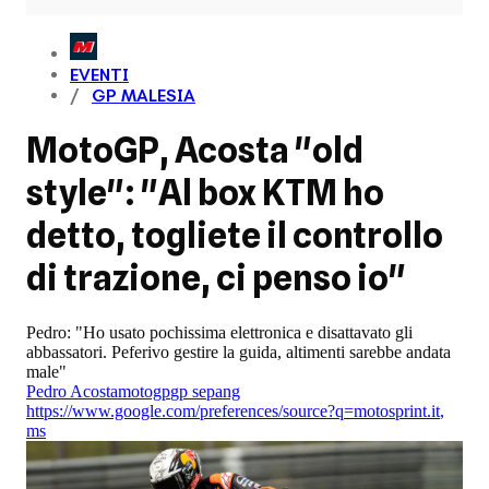
EVENTI
GP MALESIA
MotoGP, Acosta "old
style": "Al box KTM ho
detto, togliete il controllo
di trazione, ci penso io"
Pedro: "Ho usato pochissima elettronica e disattavato gli
abbassatori. Peferivo gestire la guida, altimenti sarebbe andata
male"
Pedro Acosta
motogp
gp sepang
https://www.google.com/preferences/source?q=motosprint.it
,
ms