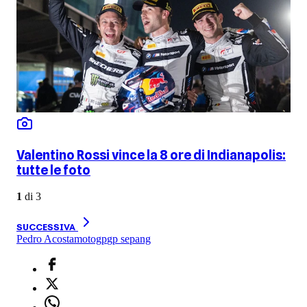
Valentino Rossi vince la 8 ore di Indianapolis:
tutte le foto
1
di
3
SUCCESSIVA
Pedro Acosta
motogp
gp sepang