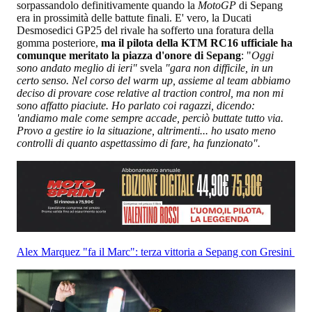
sorpassandolo definitivamente quando la
MotoGP
di Sepang
era in prossimità delle battute finali. E' vero, la Ducati
Desmosedici GP25 del rivale ha sofferto una foratura della
gomma posteriore,
ma il pilota della KTM RC16 ufficiale ha
comunque meritato la piazza d'onore di Sepang
: "
Oggi
sono andato meglio di ieri"
svela
"gara non difficile, in un
certo senso. Nel corso del warm up, assieme al team abbiamo
deciso di provare cose relative al traction control, ma non mi
sono affatto piaciute. Ho parlato coi ragazzi, dicendo:
'andiamo male come sempre accade, perciò buttate tutto via.
Provo a gestire io la situazione, altrimenti... ho usato meno
controlli di quanto aspettassimo di fare, ha funzionato".
Alex Marquez "fa il Marc": terza vittoria a Sepang con Gresini