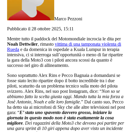
Marco Pezzoni
Pubblicato il 28 ottobre 2025, 15:11
Mentre tutto il paddock del Motomondiale incrocia le dita per
Noah Dettwiler
, rimasto
vittima di una tamponata violenta di
Rueda
e da domenica in ospedale a Kuala Lumpur in terapia
intensiva, ci si interroga sull’opportunità o meno di far ripartire
la gara della Moto3 con i piloti ancora scossi da quanto è
successo nel giro di allineamento.
Sono soprattutto Alex Rins e Pecco Bagnaia a domandarsi se
fosse stato lecito ripartire dopo il botto incredibile tra i due
piloti, scaturito da un problema tecnico sulla moto del pilota
svizzero. Alex Rins, nel suo post Instagram, dice: “
Non so se
abbiamo fatto la scelta giusta oggi. Mando tutta la mia forza a
Josè Antonio, Noah e alle loro famiglie
.” Dal canto suo, Pecco
ha detto sia ai microfoni di Sky che alle altre televisioni nel post
gara: “
E’ stato uno spavento davvero grosso, iniziare la
giornata in questo modo non è stata esattamente la cosa
migliore
. Dei ragazzini della Moto3 che devono poi partire per
una gara sprint di 10 giri appena dopo aver visto un incidente