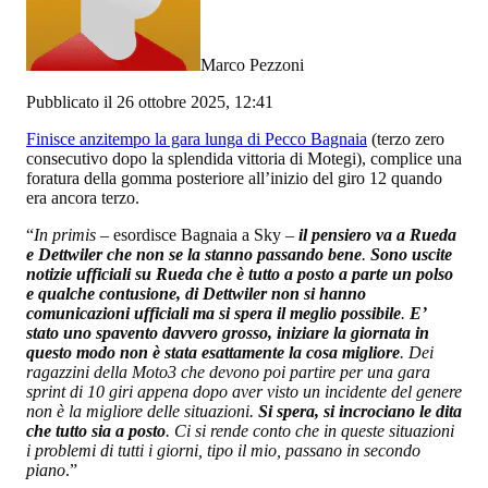
Marco Pezzoni
Pubblicato il 26 ottobre 2025, 12:41
Finisce anzitempo la gara lunga di Pecco Bagnaia
(terzo zero
consecutivo dopo la splendida vittoria di Motegi), complice una
foratura della gomma posteriore all’inizio del giro 12 quando
era ancora terzo.
“
In primis
– esordisce Bagnaia a Sky –
il pensiero va a Rueda
e Dettwiler che non se la stanno passando bene
.
Sono uscite
notizie ufficiali su Rueda che è tutto a posto a parte un polso
e qualche contusione, di Dettwiler non si hanno
comunicazioni ufficiali ma si spera il meglio possibile
.
E’
stato uno spavento davvero grosso, iniziare la giornata in
questo modo non è stata esattamente la cosa migliore
. Dei
ragazzini della Moto3 che devono poi partire per una gara
sprint di 10 giri appena dopo aver visto un incidente del genere
non è la migliore delle situazioni.
Si spera, si incrociano le dita
che tutto sia a posto
. Ci si rende conto che in queste situazioni
i problemi di tutti i giorni, tipo il mio, passano in secondo
piano
.”