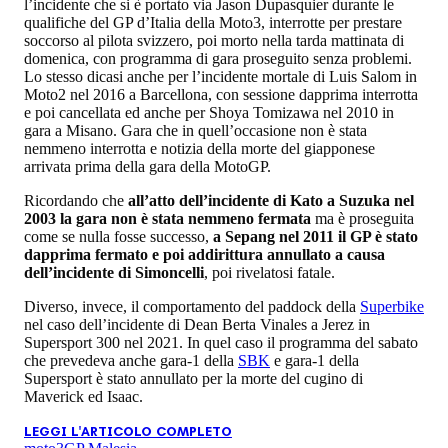
l’incidente che si è portato via Jason Dupasquier durante le
qualifiche del GP d’Italia della Moto3, interrotte per prestare
soccorso al pilota svizzero, poi morto nella tarda mattinata di
domenica, con programma di gara proseguito senza problemi.
Lo stesso dicasi anche per l’incidente mortale di Luis Salom in
Moto2 nel 2016 a Barcellona, con sessione dapprima interrotta
e poi cancellata ed anche per Shoya Tomizawa nel 2010 in
gara a Misano. Gara che in quell’occasione non è stata
nemmeno interrotta e notizia della morte del giapponese
arrivata prima della gara della MotoGP.
Ricordando che
all’atto dell’incidente di Kato a Suzuka nel
2003 la gara non è stata nemmeno fermata
ma è proseguita
come se nulla fosse successo,
a Sepang nel 2011 il GP è stato
dapprima fermato e poi addirittura annullato a causa
dell’incidente di Simoncelli
, poi rivelatosi fatale.
Diverso, invece, il comportamento del paddock della
Superbike
nel caso dell’incidente di Dean Berta Vinales a Jerez in
Supersport 300 nel 2021. In quel caso il programma del sabato
che prevedeva anche gara-1 della
SBK
e gara-1 della
Supersport è stato annullato per la morte del cugino di
Maverick ed Isaac.
LEGGI L'ARTICOLO COMPLETO