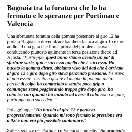
Bagnaia tra la foratura che lo ha
fermato e le speranze per Portimao e
Valencia
Una sfortunata foratura della gomma posteriore al giro 12 ha
portato Bagnaia a dover alzare bandiera bianca al giro 15 e dire
addio ad una gara che fino a prima del problema stava
conducendo piuttosto agilmente in terza posizione dietro ad
Acosta. “
Purtroppo,
quest’anno stiamo avendo un po’ di
sfortune varie, qua è successo quello che è successo. Ho
bucato la gomma dietro, abbiamo visto dai dati che è arrivata
al giro 12 e giro dopo giro stava perdendo pressione
. Pensavo
di non essere riuscito a gestire al meglio la gomma dietro
perché
di colpo ho cominciato a sentire poco grip o
comunque stava peggiorando troppo giro dopo giro, ha
coinciso con quando ho iniziato ad avere il calo
. Sono le gare,
purtroppo può succedere.
”
Poi aggiunge: “
Ho bucato al giro 12 e perdeva
progressivamente. Quando mi sono fermato la pressione era
a 0,6 e non era più possibile continuare
.”
Sulle speranze per Portimao e Valencia ammette: “
Sicuramente