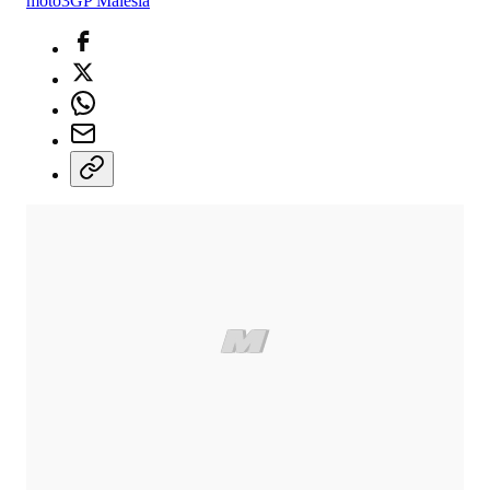
moto3
GP Malesia