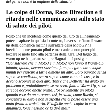
del genere non è la migliore delle situazioni
.”
Le colpe di Dorna, Race Direction e il
ritardo nelle comunicazioni sullo stato
di salute dei piloti
Posto che un incidente come quello del giro di allineamento
poteva capitare in qualsiasi contesto, l’aver sacrificato il warm
up della domenica mattina sull’altare della MotoGP ha
inevitabilmente portato piloti e meccanici a non poter più
toccare le moto fino alla partenza della gara. Del taglio del
warm up ne ha parlato sempre Bagnaia nel post gara:
“
Considerate che in Moto3 e in Moto2 non fanno il Warm-Up
intanto; quindi, devono riuscire a fare quel giro entro cinque
minuti per riuscire a farne almeno un altro. Loro partono senza
sapere le condizioni, senza sapere come vanno le cose, e lo
devono scoprire in quel giro. Tant'è che Dettwiler ha avuto un
problema e, probabilmente, se avessero fatto il Warm-Up, se ne
sarebbe accorto anche prima. Poi ovviamente un pilota
quando esce da un curvone così, in salita, come Rueda, si
concentra su altro e non si aspetta che ci possa essere una
moto ferma in traiettoria. E' difficile anche capire la vera
dinamica, forse nessuno ce la dirà mai
.”