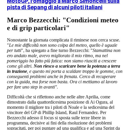
MotoGP, l'omaggio a Marco Simoncelli sulla
pista di Sepang di alcuni piloti italiani
Marco Bezzecchi: "Condizioni meteo
e di grip particolari"
Nonostante la giornata complicata il riminese non cerca scuse.
"
Le mie difficoltà non sono colpa del meteo, quello è uguale
per tutti
", ha spiegato a fine turno Bezzecchi: "
Stamattina non
ero andato male, avevo migliorato il mio ritmo, ma nel
pomeriggio ho fatto più fatica: non siamo riusciti a crescere
come gli altri.
Non riesco a scaricare bene la potenza a terra
in trazione
, e questo mi porta a scaldare troppo le gomme, con
conseguenti problemi anche in frenata. Cerco di recuperare
con la guida, ma forse non basta. Ora ci mettiamo al lavoro
per fare uno step in avanti".
Difficoltà che si riflettono anche nelle altre Aprilia, come
dimostrato dalla quattordicesima posizione di Ai Ogura, al
momento il migliore tra i piloti di Noale e la sedicesima del
vincitore del GP di Phillip Island, Raul Fernandez. Per
Bezzecchi adesso il focus si sposta sulle terze libere in
programma, decisive ai fini della risoluzione dei problemi
sopracitati, per poi puntare ad una qualifica e ad una Sprint da