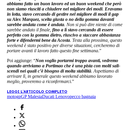
abbiamo fatto un buon lavoro ed un buon weekend che però
non siamo riusciti a chiudere nel migliore dei modi
.
Eravamo
in lotta, stavo cercando di gestire nel migliore di modi il gap
su Alex Marquez, scelta giusta o no della gomma davanti
sarebbe andata come è andata
. Non si può dire niente di come
sarebbe andato il finale,
fino a lì stavo cercando di essere
perfetto con la gomma dietro, riuscivo a staccare abbastanza
forte e difendermi bene da Acosta
. Testa alla prossima, questo
weekend è stato positivo per diverse situazioni, cercheremo di
portare avanti il lavoro fatto questo fine settimana
.”
Poi aggiunge: “
Non voglio portarmi troppo avanti, vedremo
quando arriviamo a Portimao che è una pista con molti sali-
scendi nei quali c’è bisogno di molta stabilità
. Aspettiamo di
arrivare lì, in generale questo weekend abbiamo lavorato
meglio, proveremo a riconfermarci.
”
LEGGI L'ARTICOLO COMPLETO
motogp
GP Malesia
Ducati Lenovo
pecco bagnaia