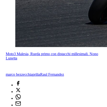
Moto3 Malesia, Rueda primo con distacchi millesimali. Nono
Lunetta
marco bezzecchi
aprilia
Raul Fernandez