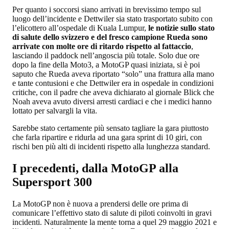
Per quanto i soccorsi siano arrivati in brevissimo tempo sul
luogo dell’incidente e Dettwiler sia stato trasportato subito con
l’elicottero all’ospedale di Kuala Lumpur,
le notizie sullo stato
di salute dello svizzero e del fresco campione Rueda sono
arrivate con molte ore di ritardo rispetto al fattaccio
,
lasciando il paddock nell’angoscia più totale. Solo due ore
dopo la fine della Moto3, a MotoGP quasi iniziata, si è poi
saputo che Rueda aveva riportato “solo” una frattura alla mano
e tante contusioni e che Dettwiler era in ospedale in condizioni
critiche, con il padre che aveva dichiarato al giornale Blick che
Noah aveva avuto diversi arresti cardiaci e che i medici hanno
lottato per salvargli la vita.
Sarebbe stato certamente più sensato tagliare la gara piuttosto
che farla ripartire e ridurla ad una gara sprint di 10 giri, con
rischi ben più alti di incidenti rispetto alla lunghezza standard.
I precedenti, dalla MotoGP alla
Supersport 300
La MotoGP non è nuova a prendersi delle ore prima di
comunicare l’effettivo stato di salute di piloti coinvolti in gravi
incidenti. Naturalmente la mente torna a quel 29 maggio 2021 e