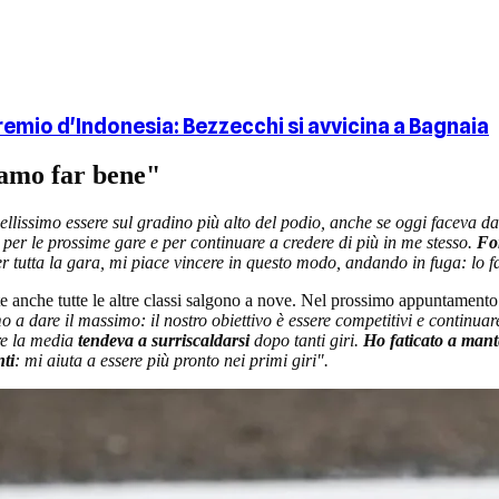
emio d'Indonesia: Bezzecchi si avvicina a Bagnaia
iamo far bene"
ellissimo essere sul gradino più alto del podio, anche se oggi faceva 
per le prossime gare e per continuare a credere di più in me stesso.
For
tutta la gara, mi piace vincere in questo modo, andando in fuga: lo 
te anche tutte le altre classi salgono a nove. Nel prossimo appuntamento
o a dare il massimo: il nostro obiettivo è essere competitivi e continua
re la media
tendeva a surriscaldarsi
dopo tanti giri.
Ho faticato a man
ti
: mi aiuta a essere più pronto nei primi giri".