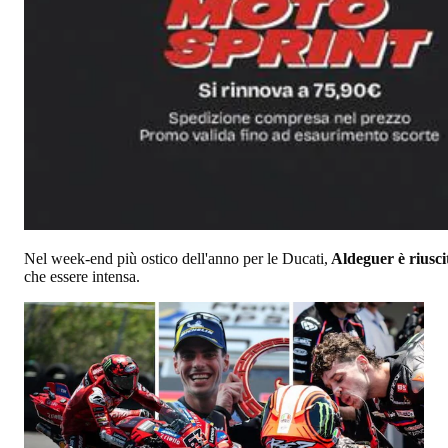
Nel week-end più ostico dell'anno per le Ducati,
Aldeguer è riusci
che essere intensa.