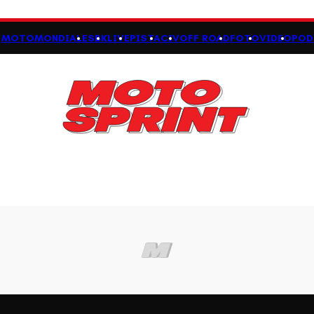
MOTOMONDIALE
SBK
LIVE
PISTA
CIV
OFF ROAD
FOTO
VIDEO
POD