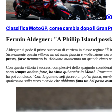
Classifica MotoGP, come cambia dopo il Gran Pr
Fermin Aldeguer: "A Phillip Island poss
Aldeguer si gode il primo successo di carriera in classe regina:
"È b
Sicuramente questa vittoria mi dà tanta fiducia e motivazione extra 
presto, forse nemmeno io
. Abbiamo mantenuto un grande ritmo per 
Con questa vittoria i successi complessivi dello spagnolo considera
sono sempre andato forte
,
ho vinto qui anche in Moto2
. Proverem
ha poi concluso: "
Con la gomma soft
facevo un po’ di fatica, ment
qualcosina sulla moto e credo che
abbiamo fatto un bel passo avan