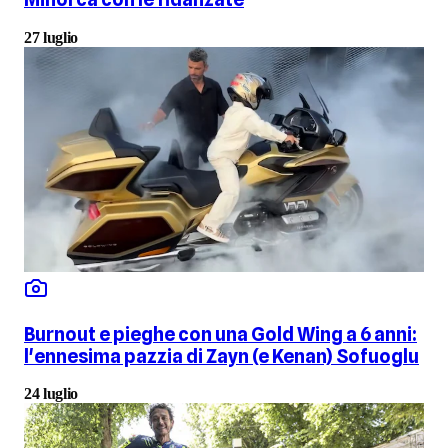
27 luglio
Burnout e pieghe con una Gold Wing a 6 anni:
l'ennesima pazzia di Zayn (e Kenan) Sofuoglu
24 luglio