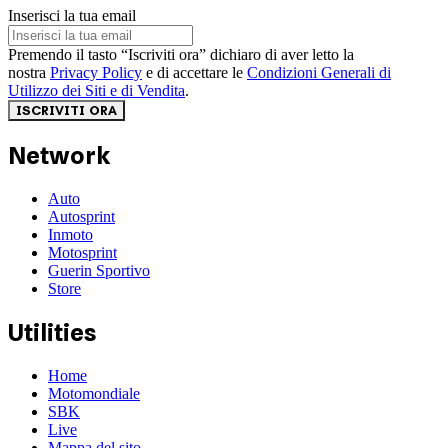
Inserisci la tua email
Premendo il tasto “Iscriviti ora” dichiaro di aver letto la
nostra
Privacy Policy
e di accettare le
Condizioni Generali di
Utilizzo dei Siti e di Vendita
.
ISCRIVITI ORA
Network
Auto
Autosprint
Inmoto
Motosprint
Guerin Sportivo
Store
Utilities
Home
Motomondiale
SBK
Live
Mappa del sito