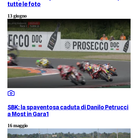
tutte le foto
13 giugno
SBK: la spaventosa caduta di Danilo Petrucci
a Most in Gara1
16 maggio