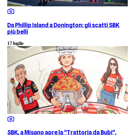
Da Phillip Island a Donington: gli scatti SBK
più belli
17 luglio
SBK, a Misano apre la "Trattoria da Bubi",