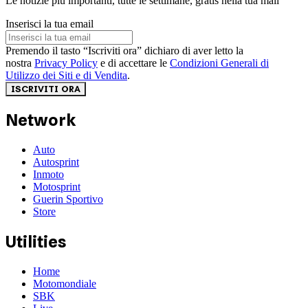
Le notizie più importanti, tutte le settimane, gratis nella tua mail
Inserisci la tua email
Premendo il tasto “Iscriviti ora” dichiaro di aver letto la
nostra
Privacy Policy
e di accettare le
Condizioni Generali di
Utilizzo dei Siti e di Vendita
.
ISCRIVITI ORA
Network
Auto
Autosprint
Inmoto
Motosprint
Guerin Sportivo
Store
Utilities
Home
Motomondiale
SBK