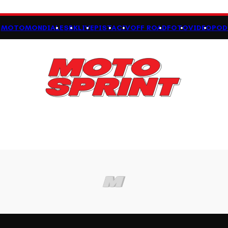
MOTOMONDIALE
SBK
LIVE
PISTA
CIV
OFF ROAD
FOTO
VIDEO
POD