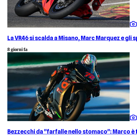
La VR46 si scalda a Misano, Marc Marquez e gli
8 giorni fa
Bezzecchi da "farfalle nello stomaco": Marco è