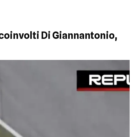
coinvolti Di Giannantonio,