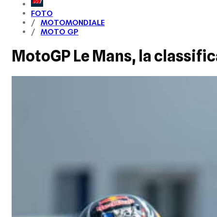
FOTO
MOTOMONDIALE
MOTO GP
MotoGP Le Mans, la classifica 