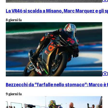
La VR46 si scalda a Misano, Marc Marquez e gli
8 giorni fa
Bezzecchi da "farfalle nello stomaco": Marco è
9 giorni fa