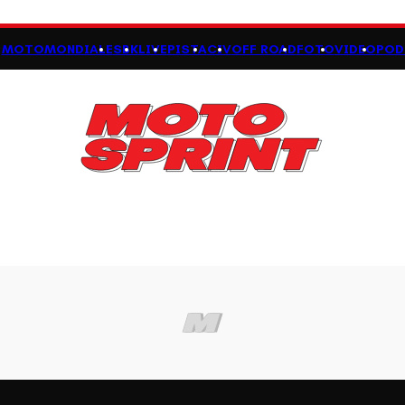
MOTOMONDIALE
SBK
LIVE
PISTA
CIV
OFF ROAD
FOTO
VIDEO
POD