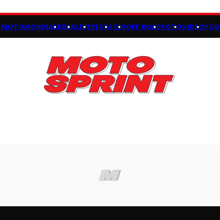
MOTOMONDIALE
SBK
LIVE
PISTA
CIV
OFF ROAD
FOTO
VIDEO
POD