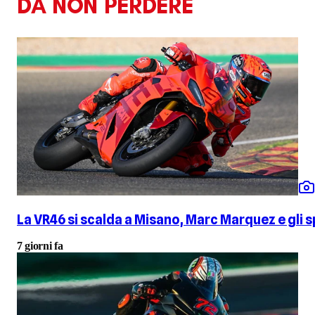
DA NON PERDERE
La VR46 si scalda a Misano, Marc Marquez e gli
7 giorni fa