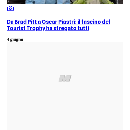
Da Brad Pitt a Oscar Piastri: il fascino del
Tourist Trophy ha stregato tutti
4 giugno