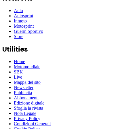
Auto
Autosprint
Inmoto
Motosprint
Guerin Sportivo
Store
Utilities
Home
Motomondiale
SBK
Live
Mappa del sito
Newsletter
Pubblicità
Abbonamenti
Edizione digitale
Sfoglia la rivista
Nota Legale
Privacy Policy
Condizioni Generali
Cookie Policy