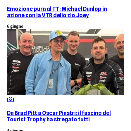
Emozione pura al TT: Michael Dunlop in
azione con la VTR dello zio Joey
6 giugno
Da Brad Pitt a Oscar Piastri: il fascino del
Tourist Trophy ha stregato tutti
4 giugno