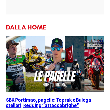
DALLA HOME
SBK Portimao, pagelle: Toprak e Bulega
stellari, Redding “attaccabrighe”