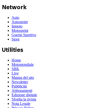
Network
Auto
Autosprint
Inmoto
Motosprint
Guerin Sportivo
Store
Utilities
Home
Motomondiale
SBK
Live
Mappa del sito
Newsletter
Pubblicità
Abbonamenti
Edizione digitale
Sfoglia la rivista
Nota Legale
Privacy Policy