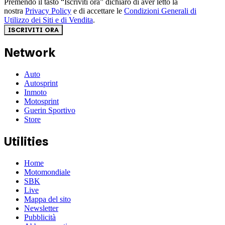
Premendo il tasto “Iscriviti ora” dichiaro di aver letto la
nostra
Privacy Policy
e di accettare le
Condizioni Generali di
Utilizzo dei Siti e di Vendita
.
ISCRIVITI ORA
Network
Auto
Autosprint
Inmoto
Motosprint
Guerin Sportivo
Store
Utilities
Home
Motomondiale
SBK
Live
Mappa del sito
Newsletter
Pubblicità