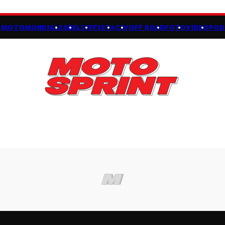
MOTOMONDIALE
SBK
LIVE
PISTA
CIV
OFF ROAD
FOTO
VIDEO
POD