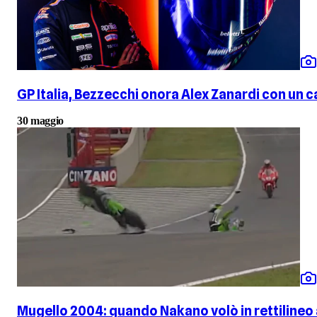
GP Italia, Bezzecchi onora Alex Zanardi con un c
30 maggio
Mugello 2004: quando Nakano volò in rettilineo 