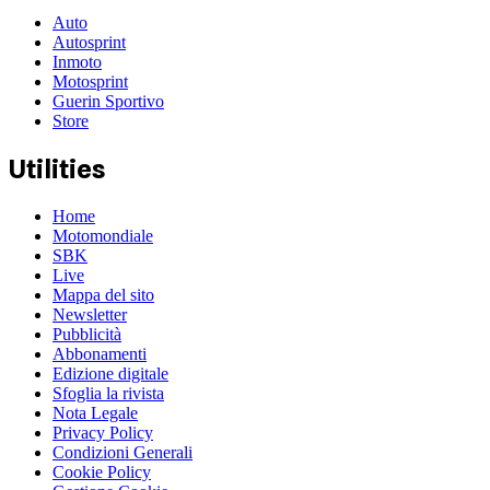
Auto
Autosprint
Inmoto
Motosprint
Guerin Sportivo
Store
Utilities
Home
Motomondiale
SBK
Live
Mappa del sito
Newsletter
Pubblicità
Abbonamenti
Edizione digitale
Sfoglia la rivista
Nota Legale
Privacy Policy
Condizioni Generali
Cookie Policy