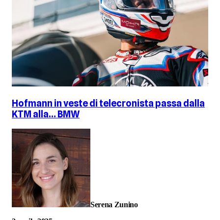
Hofmann in veste di telecronista passa dalla
KTM alla… BMW
Serena Zunino